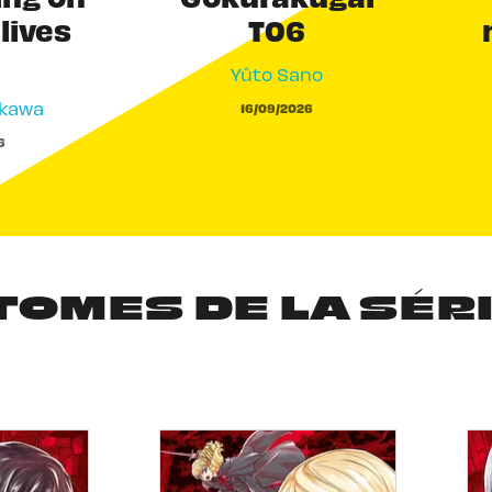
 lives
T06
Yûto Sano
akawa
16/09/2026
6
TOMES DE LA SÉR