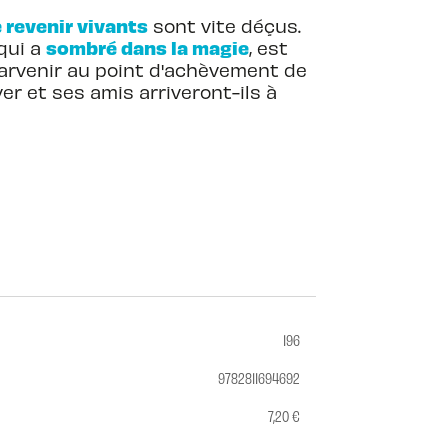
 revenir vivants
sont vite déçus.
sombré dans la magie
qui a
, est
parvenir au point d'achèvement de
iver et ses amis arriveront-ils à
196
9782811694692
7,20 €