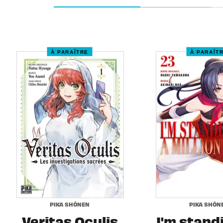
À PARAÎTRE
À PARAÎT
PIKA SHÔNEN
PIKA SHÔN
Veritas Oculis
I'm stand