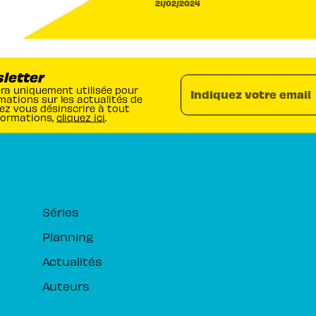
21/02/2024
sletter
era uniquement utilisée pour
Indiquez votre email
mations sur les actualités de
ez vous désinscrire à tout
formations,
cliquez ici
.
RUBRIQUES
Séries
Planning
Actualités
Auteurs