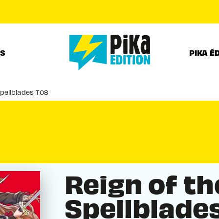
PIED DE PAGE
RS
PIKA É
pellblades T08
Reign of t
Spellblade