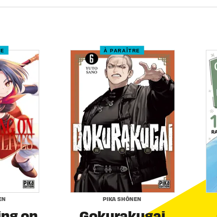
RE
À PARAÎTRE
EN
PIKA SHÔNEN
ing on
Gokurakugai