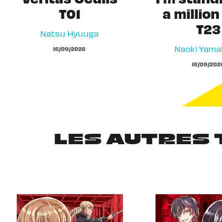
T01
a million
T23
Natsu Hyuuga
Naoki Yam
16/09/2026
16/09/202
LES AUTRES 