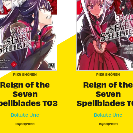
PIKA SHÔNEN
PIKA SHÔNEN
Reign of the
Reign of the
Seven
Seven
pellblades T03
Spellblades T
Bokuto Uno
Bokuto Uno
16/08/2023
15/03/2023