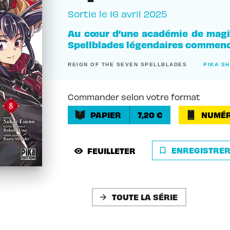
Sortie le
16 avril 2025
Au cœur d’une académie de magie
Spellblades légendaires commen
REIGN OF THE SEVEN SPELLBLADES
PIKA S
Commander selon votre format
PAPIER
7,20 €
NUMÉR
ENREGISTRE
FEUILLETER
bookmark_border
visibility
TOUTE LA SÉRIE
arrow_forward