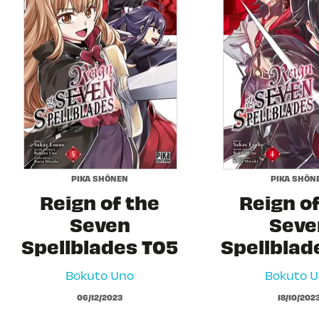
PIKA SHÔNEN
PIKA SHÔN
Reign of the
Reign of
Seven
Seve
Spellblades T05
Spellblad
Bokuto Uno
Bokuto 
06/12/2023
18/10/202