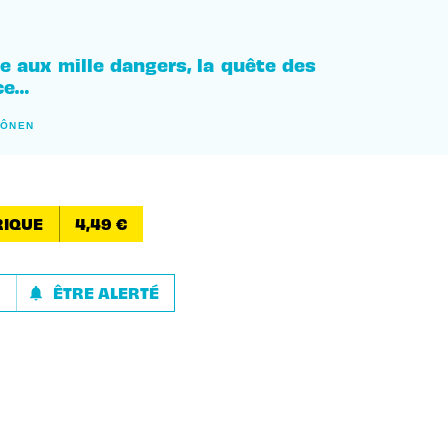
 aux mille dangers, la quête des
ce…
HÔNEN
IQUE
4,49 €
R
ÊTRE ALERTÉ
notifications