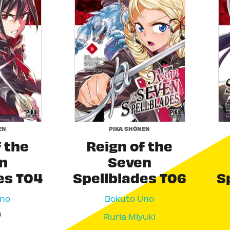
EN
PIKA SHÔNEN
 the
Reign of the
n
Seven
es T04
Spellblades T06
S
Uno
Bokuto Uno
3
Ruria Miyuki