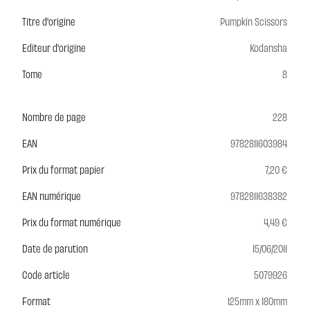
Titre d'origine
Pumpkin Scissors
Editeur d'origine
Kodansha
Tome
8
Nombre de page
228
EAN
9782811603984
Prix du format papier
7,20 €
EAN numérique
9782811638382
Prix du format numérique
4,49 €
Date de parution
15/06/2011
Code article
5079926
Format
125mm x 180mm