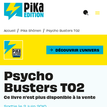
MENU
RECHERCHE
CONTENU
menu
PIED DE PAGE
/
/
Accueil
Pika Shônen
Psycho Busters T02
DÉCOUVRIR L'UNIVERS
arrow_forward
Psycho
Busters T02
Ce livre n'est plus disponible à la vente
Sortie le
2 juin 2010