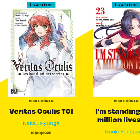
À PARAÎTRE
À PARAÎTRE
PIKA SHÔNEN
PIKA SHÔNEN
Veritas Oculis T01
I'm standing
million live
Natsu Hyuuga
Naoki Yamak
16/09/2026