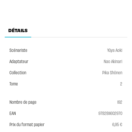
DÉTAILS
Scénariste
Yûya Aoki
Adaptateur
Nao Akinari
Collection
Pika Shônen
Tome
2
Nombre de page
192
EAN
9782811602970
Prix du format papier
6,95 €