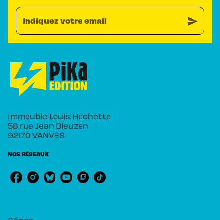
send
Indiquez votre email
Immeuble Louis Hachette
58 rue Jean Bleuzen
92170 VANVES
NOS RÉSEAUX
RUBRIQUES
Séries