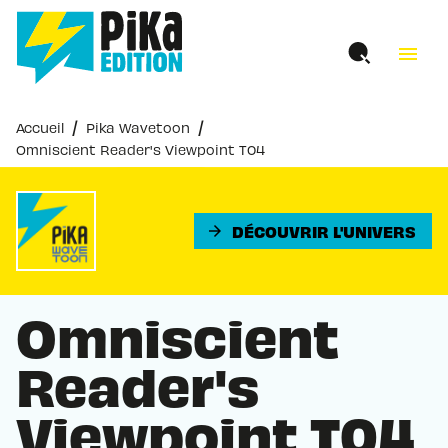
MENU
RECHERCHE
CONTENU
menu
PIED DE PAGE
/
/
Accueil
Pika Wavetoon
Omniscient Reader's Viewpoint T04
DÉCOUVRIR L'UNIVERS
arrow_forward
Omniscient
Reader's
Viewpoint T04