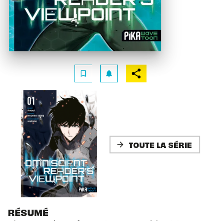
bookmark_border
notifications
TOUTE LA SÉRIE
arrow_forward
RÉSUMÉ