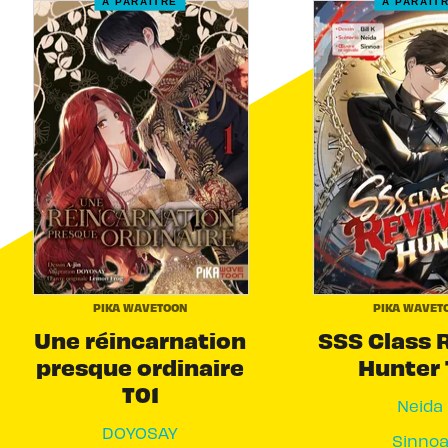
À PARAÎTRE
À PARAÎT
PIKA WAVETOON
PIKA WAVET
Une réincarnation
SSS Class 
presque ordinaire
Hunter 
T01
Neida
DOYOSAY
Sinno