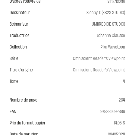
D'après l'œuvre de
singNsong
Dessinateur
Sleepy-C(3B2S STUDIO)
Scénariste
UMI(REDICE STUDIO)
Traductrice
Johanna Clausse
Collection
Pika Wavetoon
Série
Omniscient Reader's Viewpoint
Titre d'origine
Omniscient Reader's Viewpoint
Tome
4
Nombre de page
264
EAN
9782811692896
Prix du format papier
14,95 €
Date de parution
09/10/2024