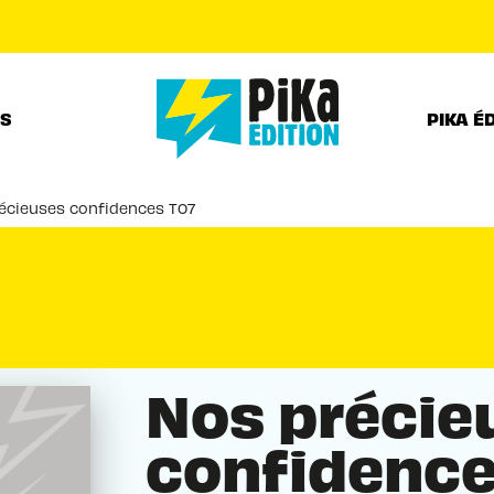
PIED DE PAGE
RS
PIKA É
écieuses confidences T07
Nos précie
confidence