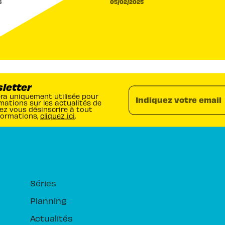
6
05/02/2025
sletter
era uniquement utilisée pour
Indiquez votre email
mations sur les actualités de
ez vous désinscrire à tout
formations,
cliquez ici
.
RUBRIQUES
Séries
Planning
Actualités