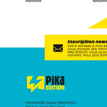
08/07/2026
18/03/202
Inscription new
Votre adresse e-mail s
vous envoyer des infor
Pika Édition. Vous pouv
moment. Pour plus d’in
Immeuble Louis Hachette
58 rue Jean Bleuzen