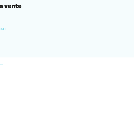
la vente
USH