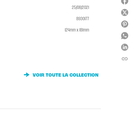
25/08/2021
8930177
124mm x 181mm
link
C
VOIR TOUTE LA COLLECTION