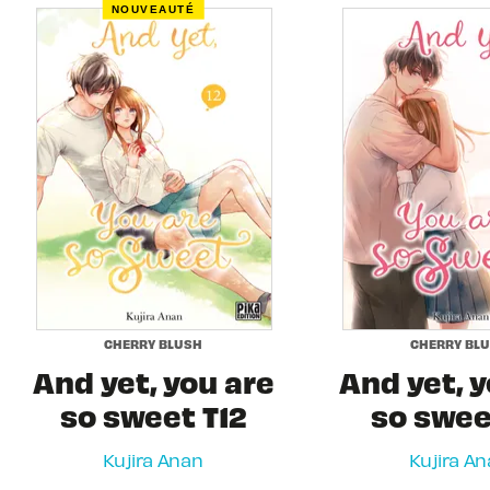
NOUVEAUTÉ
CHERRY BLUSH
CHERRY BL
And yet, you are
And yet, y
so sweet T12
so sweet
Kujira Anan
Kujira A