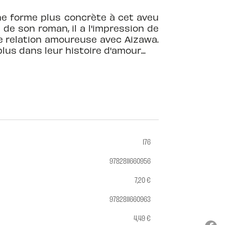
ne forme plus concrète à cet aveu
 de son roman, il a l'impression de
e relation amoureuse avec Aizawa.
lus dans leur histoire d'amour...
176
9782811660956
7,20 €
9782811660963
4,49 €