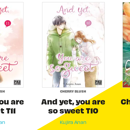
USH
CHERRY BLUSH
ou are
And yet, you are
Ch
 T11
so sweet T10
nan
Kujira Anan