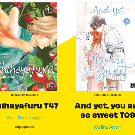
CHERRY BLUSH
CHERRY BLUSH
ihayafuru T47
And yet, you a
so sweet T0
Yuki Suetsugu
Kujira Anan
23/10/2024