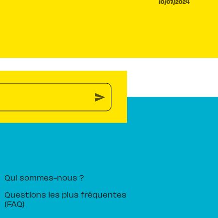
10/07/2024
send
PIKA ÉDITION
Qui sommes-nous ?
Questions les plus fréquentes
(FAQ)