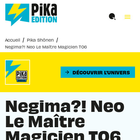
MENU
RECHERCHE
CONTENU
menu
PIED DE PAGE
/
/
Accueil
Pika Shônen
Negima?! Neo Le Maître Magicien T06
DÉCOUVRIR L'UNIVERS
arrow_forward
Negima?! Neo
Le Maître
Magicien T06