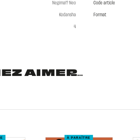
Negima!? Neo
Code article
Kodansha
Format
4
Z AIMER...
RE
À PARAÎTRE