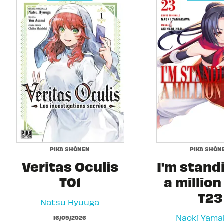
PIKA SHÔNEN
PIKA SHÔN
Veritas Oculis
I'm stand
T01
a million
T23
Natsu Hyuuga
Naoki Yam
16/09/2026