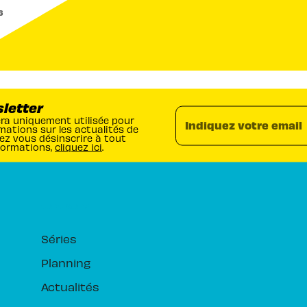
6
sletter
era uniquement utilisée pour
Indiquez votre email
mations sur les actualités de
ez vous désinscrire à tout
formations,
cliquez ici
.
RUBRIQUES
Séries
Planning
Actualités