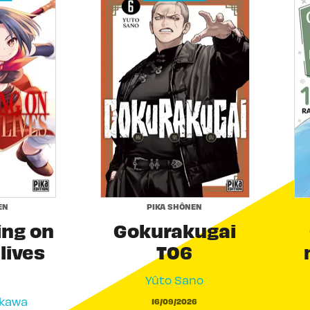
EN
PIKA SHÔNEN
ing on
Gokurakugai
 lives
T06
Yûto Sano
akawa
16/09/2026