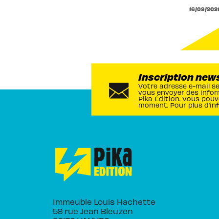
16/09/202
Inscription new
Votre adresse e-mail s
vous envoyer des infor
Pika Édition. Vous pouv
moment. Pour plus d’in
Immeuble Louis Hachette
58 rue Jean Bleuzen