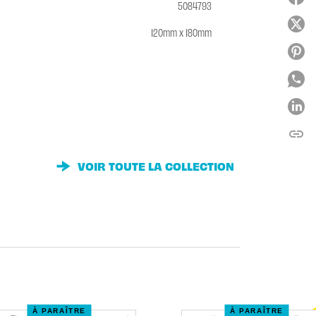
5084793
120mm x 180mm
link
C
VOIR TOUTE LA COLLECTION
À PARAÎTRE
À PARAÎTRE