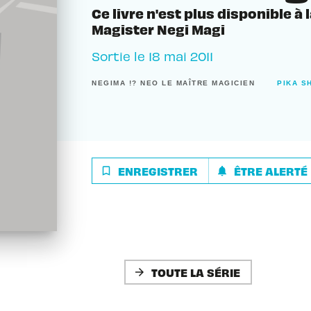
Ce livre n'est plus disponible à 
Magister Negi Magi
Sortie le
18 mai 2011
NEGIMA !? NEO LE MAÎTRE MAGICIEN
PIKA S
ENREGISTRER
ÊTRE ALERTÉ
bookmark_border
notifications
TOUTE LA SÉRIE
arrow_forward