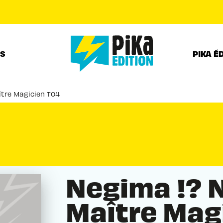
PIED DE PAGE
RS
PIKA É
ître Magicien T04
Negima !? 
Maître Mag