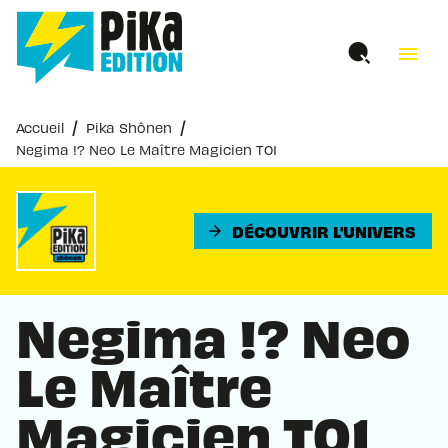
MENU
RECHERCHE
CONTENU
menu
PIED DE PAGE
/
/
Accueil
Pika Shônen
Negima !? Neo Le Maître Magicien T01
DÉCOUVRIR L'UNIVERS
arrow_forward
Negima !? Neo
Le Maître
Magicien T01