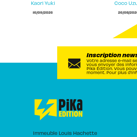
Kaori Yuki
Coco Uzu
16/09/2026
26/08/202
Inscription new
Votre adresse e-mail s
vous envoyer des infor
Pika Édition. Vous pouv
moment. Pour plus d’in
Immeuble Louis Hachette