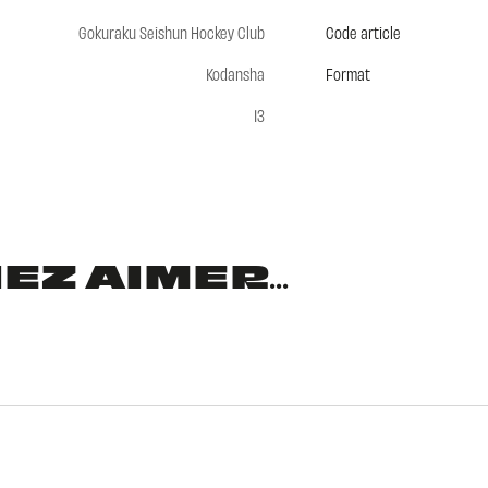
Gokuraku Seishun Hockey Club
Code article
Kodansha
Format
13
Z AIMER...