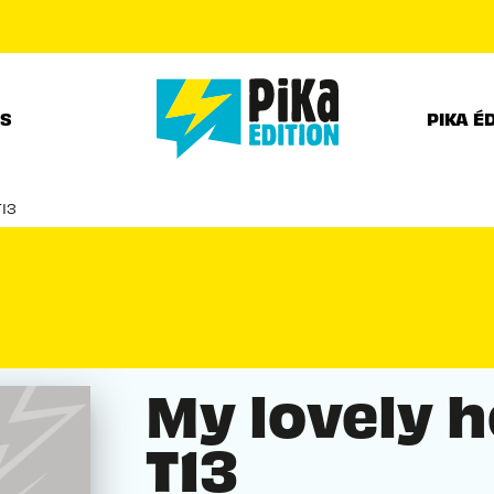
PIED DE PAGE
RS
PIKA É
T13
My lovely 
T13