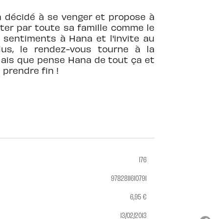
en décidé à se venger et propose à
pter par toute sa famille comme le
s sentiments à Hana et l'invite au
us, le rendez-vous tourne à la
 Mais que pense Hana de tout ça et
prendre fin !
176
9782811610791
6,95 €
13/02/2013