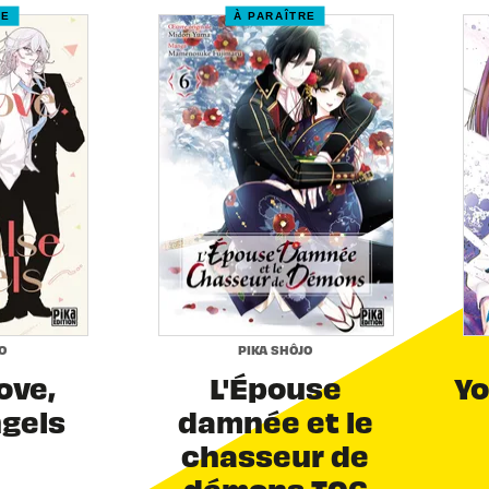
RE
À PARAÎTRE
O
PIKA SHÔJO
Love,
L'Épouse
Yo
ngels
damnée et le
chasseur de
démons T06