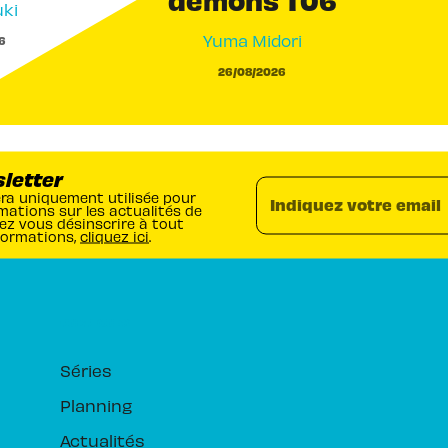
ki
Yuma Midori
6
26/08/2026
sletter
era uniquement utilisée pour
Indiquez votre email
mations sur les actualités de
ez vous désinscrire à tout
formations,
cliquez ici
.
RUBRIQUES
Séries
Planning
Actualités