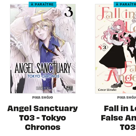
À PARAÎTRE
À PARAÎT
PIKA SHÔJO
PIKA SHÔJ
Angel Sanctuary
Fall in 
T03 - Tokyo
False A
Chronos
T03