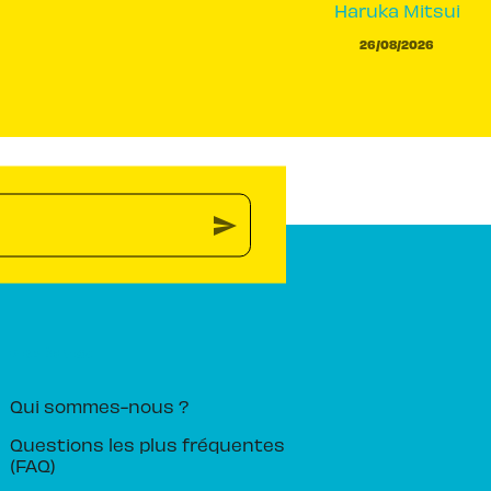
Haruka Mitsui
26/08/2026
send
PIKA ÉDITION
Qui sommes-nous ?
Questions les plus fréquentes
(FAQ)