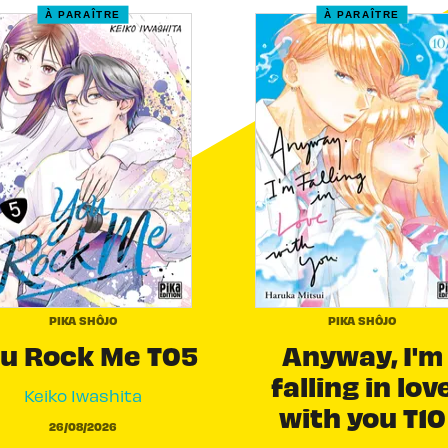
À PARAÎTRE
À PARAÎTRE
PIKA SHÔJO
PIKA SHÔJO
u Rock Me T05
Anyway, I'm
falling in lov
Keiko Iwashita
with you T10
26/08/2026