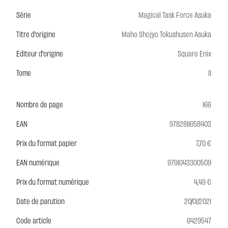
Série
Magical Task Force Asuka
Titre d'origine
Maho Shojyo Tokushusen Asuka
Editeur d'origine
Square Enix
Tome
11
Nombre de page
166
EAN
9782811658403
Prix du format papier
7,70 €
EAN numérique
9791043300509
Prix du format numérique
4,49 €
Date de parution
20/01/2021
Code article
6429547