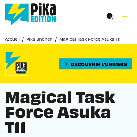
MENU
RECHERCHE
CONTENU
menu
PIED DE PAGE
/
/
Accueil
Pika Shônen
Magical Task Force Asuka T11
DÉCOUVRIR L'UNIVERS
arrow_forward
Magical Task
Force Asuka
T11