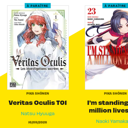
À PARAÎTRE
À PARAÎTRE
PIKA SHÔNEN
PIKA SHÔNEN
Veritas Oculis T01
I'm standing
million live
Natsu Hyuuga
Naoki Yamak
16/09/2026