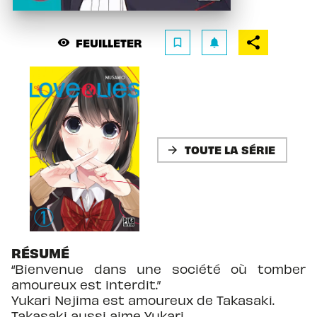
FEUILLETER
visibility
bookmark_border
notifications
TOUTE LA SÉRIE
arrow_forward
RÉSUMÉ
“Bienvenue dans une société où tomber
amoureux est interdit.”
Yukari Nejima est amoureux de Takasaki.
Takasaki aussi aime Yukari.