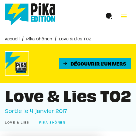
MENU
RECHERCHE
CONTENU
menu
PIED DE PAGE
/
/
Accueil
Pika Shônen
Love & Lies T02
DÉCOUVRIR L'UNIVERS
arrow_forward
Love & Lies T02
Sortie le
4 janvier 2017
LOVE & LIES
PIKA SHÔNEN