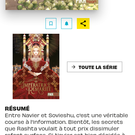
bookmark_border
notifications
TOUTE LA SÉRIE
arrow_forward
RÉSUMÉ
Entre Navier et Sovieshu, c'est une véritable
course à l’information. Bientôt, les secrets
que Rashta voulait à tout prix dissimuler
refont surface. Si Navier est bien décidée à