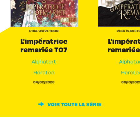
PIKA WAVETOON
PIKA WAVET
L'impératrice
L'impéra
remariée T07
remariée
Alphatart
Alphata
HereLee
HereLe
04/02/2026
08/10/202
VOIR TOUTE LA SÉRIE