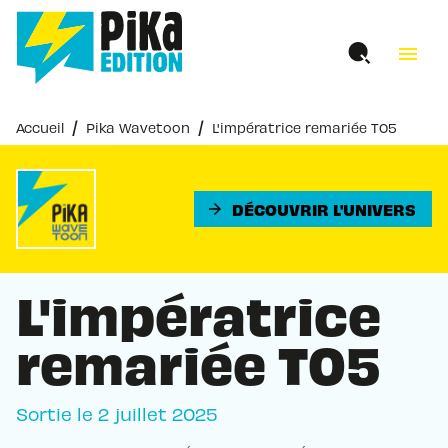
MENU
RECHERCHE
CONTENU
menu
PIED DE PAGE
/
/
Accueil
Pika Wavetoon
L'impératrice remariée T05
DÉCOUVRIR L'UNIVERS
arrow_forward
L'impératrice
remariée T05
Sortie le
2 juillet 2025