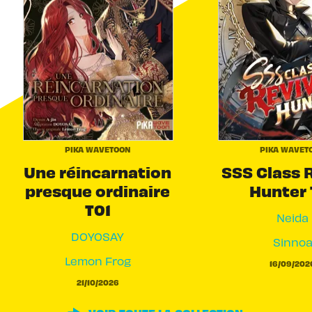
PIKA WAVETOON
PIKA WAVET
Une réincarnation
SSS Class 
presque ordinaire
Hunter 
T01
Neida
DOYOSAY
Sinno
Lemon Frog
16/09/202
21/10/2026