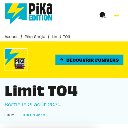
MENU
RECHERCHE
CONTENU
menu
PIED DE PAGE
/
/
Accueil
Pika Shôjo
Limit T04
DÉCOUVRIR L'UNIVERS
arrow_forward
Limit T04
Sortie le
21 août 2024
LIMIT
PIKA SHÔJO