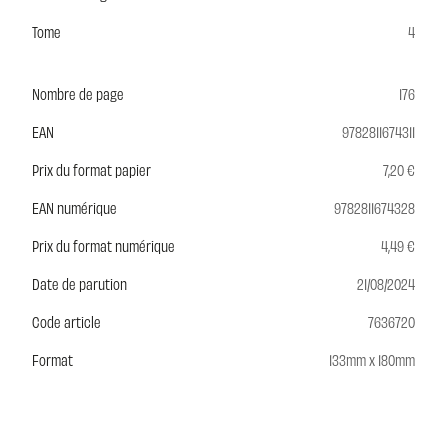
Tome
4
Nombre de page
176
EAN
9782811674311
Prix du format papier
7,20 €
EAN numérique
9782811674328
Prix du format numérique
4,49 €
Date de parution
21/08/2024
Code article
7636720
Format
133mm x 180mm