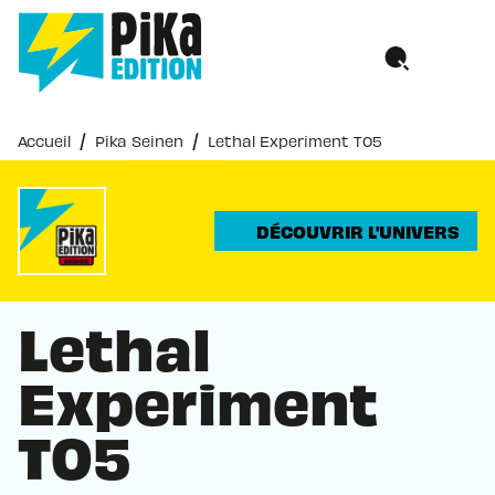
MENU
RECHERCHE
CONTENU
PIED DE PAGE
/
/
Accueil
Pika Seinen
Lethal Experiment T05
DÉCOUVRIR L'UNIVERS
Lethal
Experiment
T05