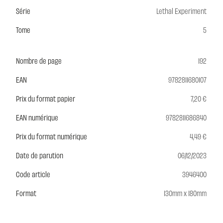
Série
Lethal Experiment
Tome
5
Nombre de page
192
EAN
9782811680107
Prix du format papier
7,20 €
EAN numérique
9782811686840
Prix du format numérique
4,49 €
Date de parution
06/12/2023
Code article
3946400
Format
130mm x 180mm