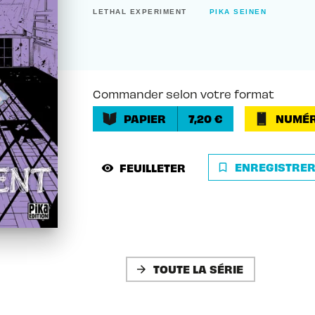
LETHAL EXPERIMENT
PIKA SEINEN
Commander selon votre format
PAPIER
7,20 €
NUMÉR
ENREGISTRE
FEUILLETER
bookmark_border
visibility
TOUTE LA SÉRIE
arrow_forward