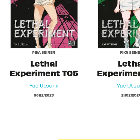
PIKA SEINEN
PIKA SEIN
Lethal
Leth
Experiment T05
Experime
Yae Utsumi
Yae Utsu
06/12/2023
21/02/202