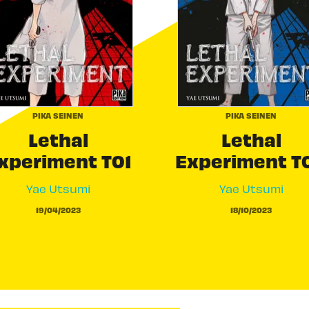
PIKA SEINEN
PIKA SEINEN
Lethal
Lethal
xperiment T01
Experiment T
Yae Utsumi
Yae Utsumi
19/04/2023
18/10/2023