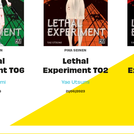
EN
PIKA SEINEN
al
Lethal
nt T06
Experiment T02
E
mi
Yae Utsumi
4
21/06/2023