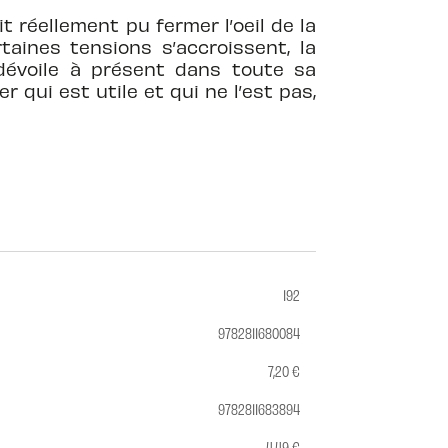
réellement pu fermer l’oeil de la
taines tensions s’accroissent, la
 dévoile à présent dans toute sa
 qui est utile et qui ne l’est pas,
192
9782811680084
7,20 €
9782811683894
4,49 €