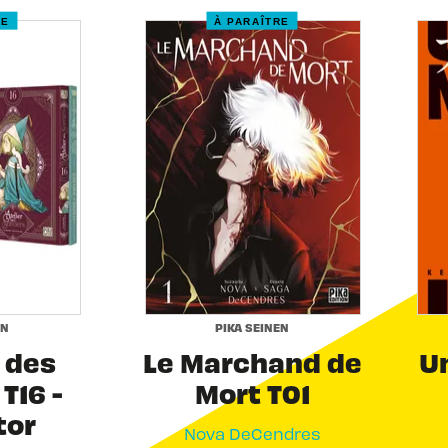
RE
À PARAÎTRE
EN
PIKA SEINEN
r des
Le Marchand de
Un
T16 -
Mort T01
tor
Nova DeCendres