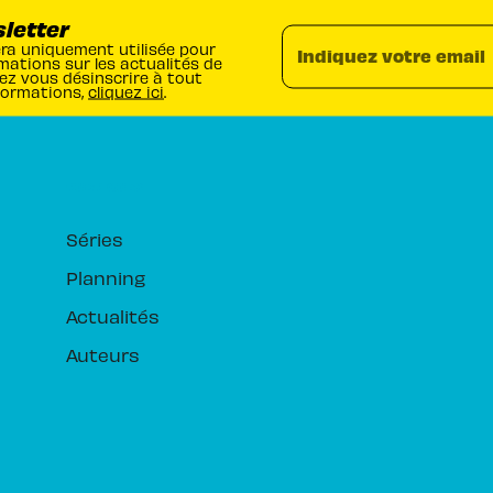
sletter
era uniquement utilisée pour
Indiquez votre email
mations sur les actualités de
ez vous désinscrire à tout
formations,
cliquez ici
.
RUBRIQUES
Séries
Planning
Actualités
Auteurs