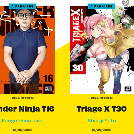
À PARAÎTRE
À PARAÎTRE
link
C
PIKA SEINEN
PIKA SEINEN
der Ninja T16
Triage X T30
Kengo Hanazawa
Shouji Sato
16/09/2026
16/09/2026