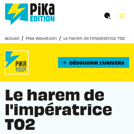
MENU
RECHERCHE
CONTENU
menu
PIED DE PAGE
/
/
Accueil
Pika Wavetoon
Le harem de l'impératrice T02
DÉCOUVRIR L'UNIVERS
arrow_forward
Le harem de
l'impératrice
T02