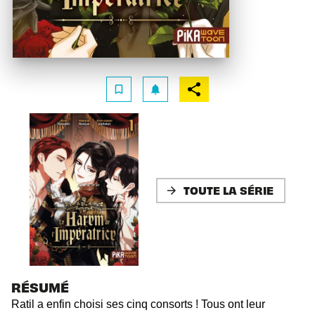
bookmark_border
notifications
TOUTE LA SÉRIE
arrow_forward
RÉSUMÉ
Ratil a enfin choisi ses cinq consorts ! Tous ont leur