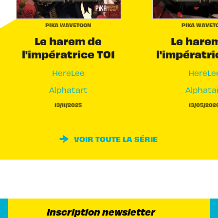
PIKA WAVETOON
PIKA WAVET
Le harem de
Le hare
l'impératrice T01
l'impératr
HereLee
HereLe
Alphatart
Alphata
13/11/2025
13/05/202
VOIR TOUTE LA SÉRIE
Inscription newsletter