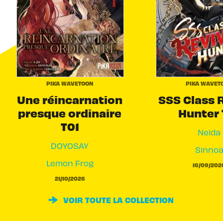
PIKA WAVETOON
PIKA WAVET
Une réincarnation
SSS Class 
presque ordinaire
Hunter 
T01
Neida
DOYOSAY
Sinno
Lemon Frog
16/09/202
21/10/2026
VOIR TOUTE LA COLLECTION