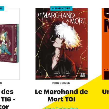
RE
À PARAÎTRE
EN
PIKA SEINEN
r des
Le Marchand de
Un
T16 -
Mort T01
tor
Nova DeCendres