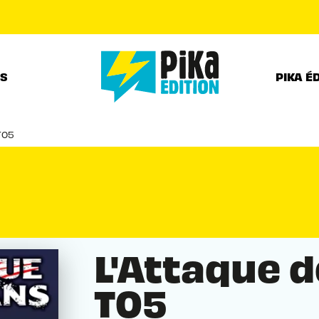
PIED DE PAGE
RS
PIKA É
T05
L'Attaque d
T05