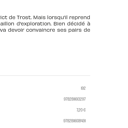
ict de Trost. Mais lorsqu’il reprend
illon d'exploration. Bien décidé à
r va devoir convaincre ses pairs de
192
9782811613297
7,20 €
9782811608491