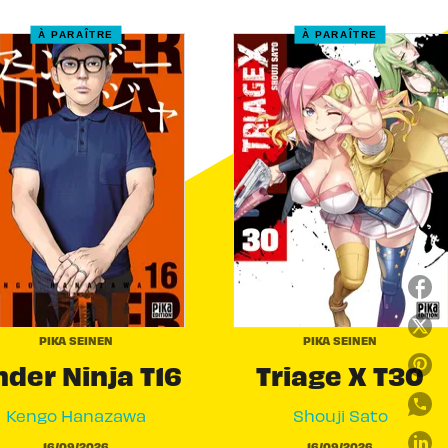
À PARAÎTRE
À PARAÎTRE
PIKA SEINEN
PIKA SEINEN
der Ninja T16
Triage X T30
Kengo Hanazawa
Shouji Sato
16/09/2026
16/09/2026