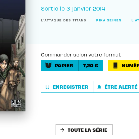
Sortie le
3 janvier 2014
L'ATTAQUE DES TITANS
PIKA SEINEN
L'A
Commander selon votre format
PAPIER
7,20 €
NUMÉR
ENREGISTRER
ÊTRE ALERTÉ
bookmark_border
notifications
TOUTE LA SÉRIE
arrow_forward