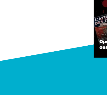
ACT
Op
de