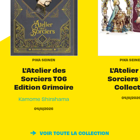
PIKA SEINEN
PIKA SEIN
L'Atelier des
L'Atelier
Sorciers T06
Sorciers 
Edition Grimoire
Collec
04/11/202
Kamome Shirahama
04/11/2026
VOIR TOUTE LA COLLECTION