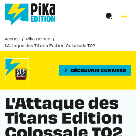
MENU
RECHERCHE
CONTENU
menu
PIED DE PAGE
/
/
Accueil
Pika Seinen
L'Attaque des Titans Edition Colossale T02
DÉCOUVRIR L'UNIVERS
arrow_forward
L'Attaque des
Titans Edition
Colossale T02