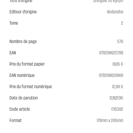
Titre d'origine
Shingeki no Kyojin
Editeur d'origine
Kodansha
Tome
2
Nombre de page
576
EAN
9782811625788
Prix du format papier
19,95 €
EAN numérique
9782811626969
Prix du format numérique
12,99 €
Date de parution
12/11/2015
Code article
1715392
Format
178mm x 265mm