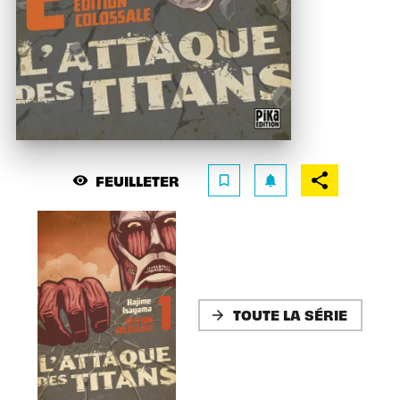
FEUILLETER
visibility
bookmark_border
notifications
TOUTE LA SÉRIE
arrow_forward