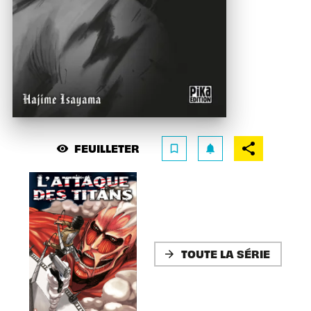
FEUILLETER
visibility
bookmark_border
notifications
TOUTE LA SÉRIE
arrow_forward