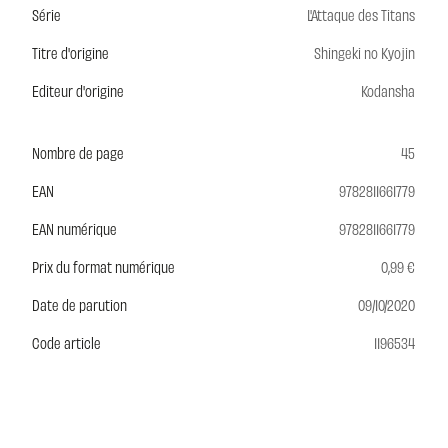
Série
L'Attaque des Titans
Titre d'origine
Shingeki no Kyojin
Editeur d'origine
Kodansha
Nombre de page
45
EAN
9782811661779
EAN numérique
9782811661779
Prix du format numérique
0,99 €
Date de parution
09/10/2020
Code article
1196534