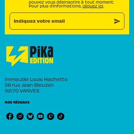
pouvez vous désinscrire à tout moment.
Pour plus d’informations,
cliquez ici
.
send
Indiquez votre email
Immeuble Louis Hachette
58 rue Jean Bleuzen
92170 VANVES
NOS RÉSEAUX
RUBRIQUES