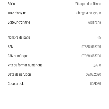
Série
L'Attaque des Titans
Titre d'origine
Shingeki no Kyojin
Editeur d'origine
Kodansha
Nombre de page
45
EAN
9782811657796
EAN numérique
9782811657796
Prix du format numérique
0,99 €
Date de parution
09/03/2020
Code article
6021086