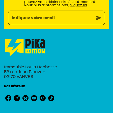
pouvez vous désinscrire à tout moment.
Pour plus d’informations,
cliquez ici
.
send
Indiquez votre email
Immeuble Louis Hachette
58 rue Jean Bleuzen
92170 VANVES
NOS RÉSEAUX
RUBRIQUES