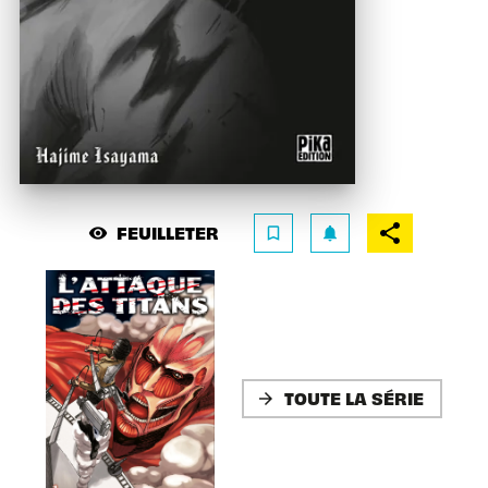
FEUILLETER
visibility
bookmark_border
notifications
TOUTE LA SÉRIE
arrow_forward