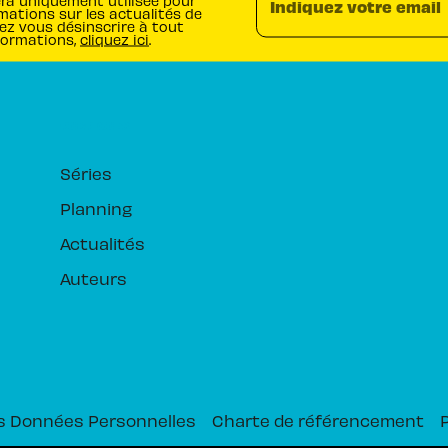
era uniquement utilisée pour
Indiquez votre email
mations sur les actualités de
ez vous désinscrire à tout
formations,
cliquez ici
.
RUBRIQUES
Séries
Planning
Actualités
Auteurs
s Données Personnelles
Charte de référencement