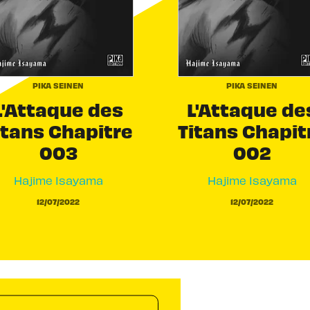
PIKA SEINEN
PIKA SEINEN
L'Attaque des
L'Attaque de
itans Chapitre
Titans Chapit
003
002
Hajime Isayama
Hajime Isayama
12/07/2022
12/07/2022