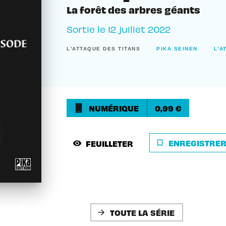
La forêt des arbres géants
Sortie le
12 juillet 2022
L'ATTAQUE DES TITANS
PIKA SEINEN
L'A
NUMÉRIQUE
0,99 €
ENREGISTRE
FEUILLETER
bookmark_border
visibility
TOUTE LA SÉRIE
arrow_forward