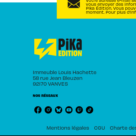
Votre adresse e-mail s
vous envoyer des infor
Pika Édition. Vous pouv
moment. Pour plus d’in
Immeuble Louis Hachette
58 rue Jean Bleuzen
92170 VANVES
NOS RÉSEAUX
Mentions légales
CGU
Charte de