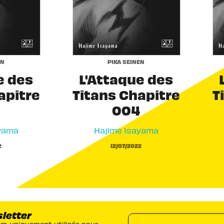
EN
PIKA SEINEN
e des
L'Attaque des
apitre
Titans Chapitre
T
004
yama
Hajime Isayama
2
12/07/2022
sletter