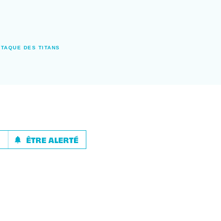
TTAQUE DES TITANS
R
ÊTRE ALERTÉ
notifications