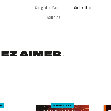
Shingeki no Kyojin
Code article
Kodansha
Z AIMER...
RE
À PARAÎTRE