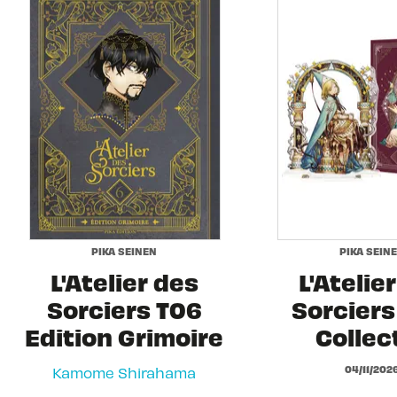
PIKA SEINEN
PIKA SEIN
L'Atelier des
L'Atelie
Sorciers T06
Sorciers 
Edition Grimoire
Collec
04/11/202
Kamome Shirahama