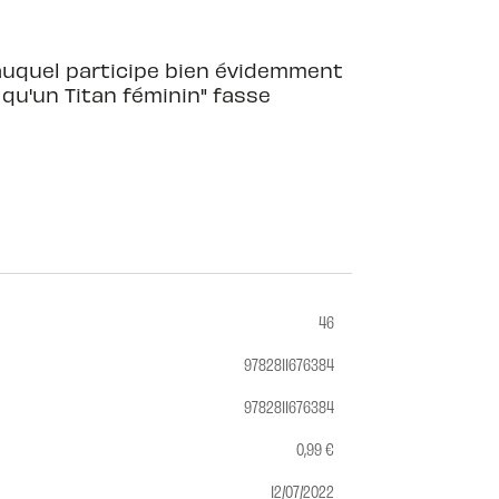
s auquel participe bien évidemment
 qu'un Titan féminin" fasse
46
9782811676384
9782811676384
0,99 €
12/07/2022