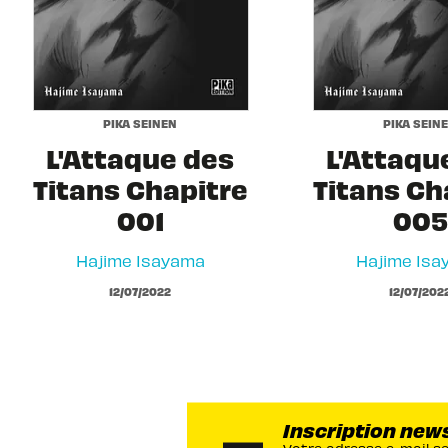
PIKA SEINEN
PIKA SEIN
L'Attaque des
L'Attaqu
Titans Chapitre
Titans Ch
001
005
Hajime Isayama
Hajime Isa
12/07/2022
12/07/202
Inscription new