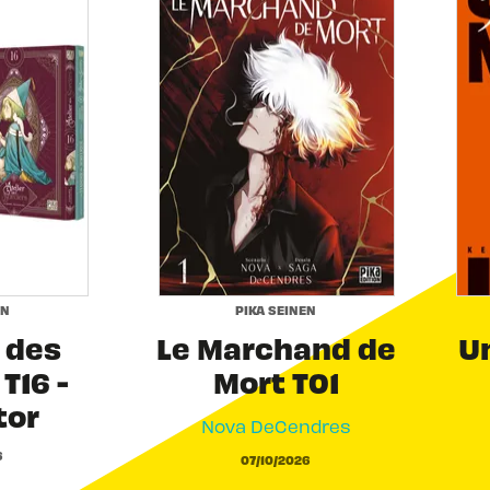
EN
PIKA SEINEN
r des
Le Marchand de
Un
T16 -
Mort T01
tor
Nova DeCendres
6
07/10/2026