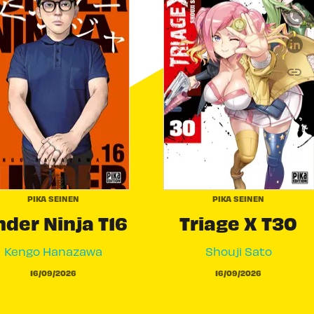
link
C
PIKA SEINEN
PIKA SEINEN
der Ninja T16
Triage X T30
Kengo Hanazawa
Shouji Sato
16/09/2026
16/09/2026