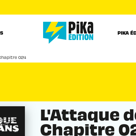
PIED DE PAGE
RS
PIKA É
Chapitre 024
L'Attaque d
Chapitre 0