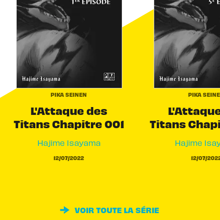
PIKA SEINEN
PIKA SEIN
L'Attaque des
L'Attaqu
Titans Chapitre 001
Titans Chap
Hajime Isayama
Hajime Isa
12/07/2022
12/07/202
VOIR TOUTE LA SÉRIE