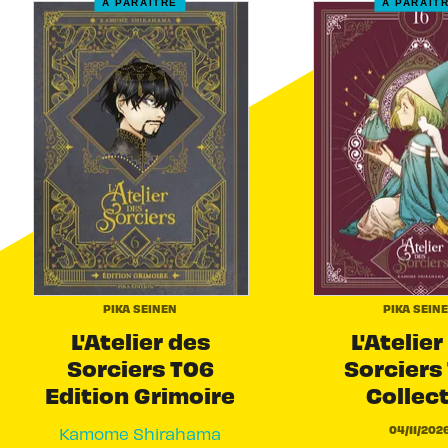
À PARAÎTRE
À PARAÎT
PIKA SEINEN
PIKA SEIN
L'Atelier des
L'Atelier
Sorciers T06
Sorciers 
Edition Grimoire
Collec
04/11/202
Kamome Shirahama