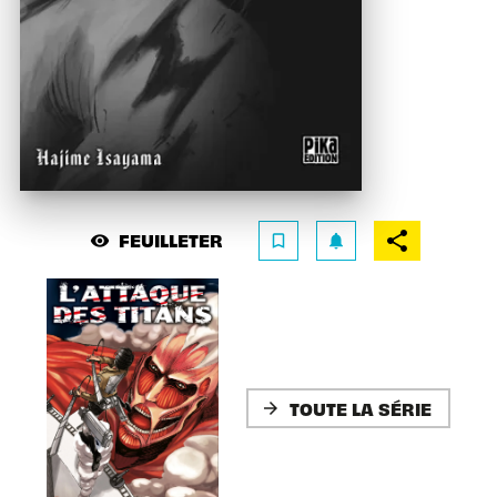
FEUILLETER
visibility
bookmark_border
notifications
TOUTE LA SÉRIE
arrow_forward