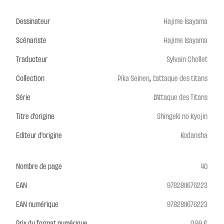
Dessinateur
Hajime Isayama
Scénariste
Hajime Isayama
Traducteur
Sylvain Chollet
,
Collection
Pika Seinen
L'attaque des titans
Série
L'Attaque des Titans
Titre d'origine
Shingeki no Kyojin
Editeur d'origine
Kodansha
Nombre de page
40
EAN
9782811676223
EAN numérique
9782811676223
Prix du format numérique
0,99 €