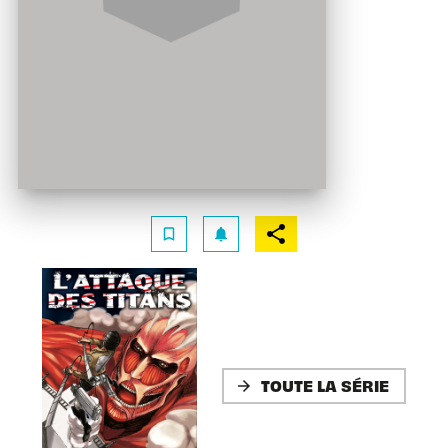
bookmark_border
notifications
TOUTE LA SÉRIE
arrow_forward