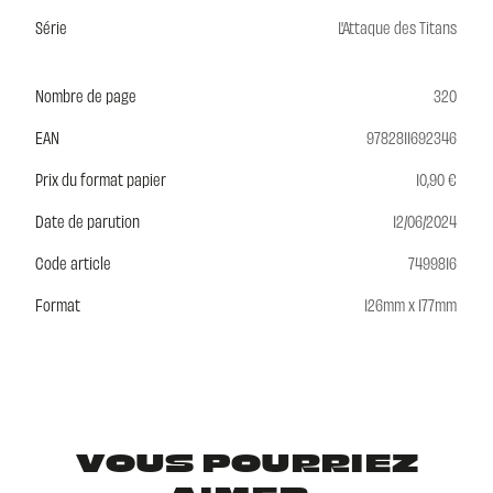
Série
L'Attaque des Titans
Nombre de page
320
EAN
9782811692346
Prix du format papier
10,90 €
Date de parution
12/06/2024
Code article
7499816
Format
126mm x 177mm
VOUS POURRIEZ