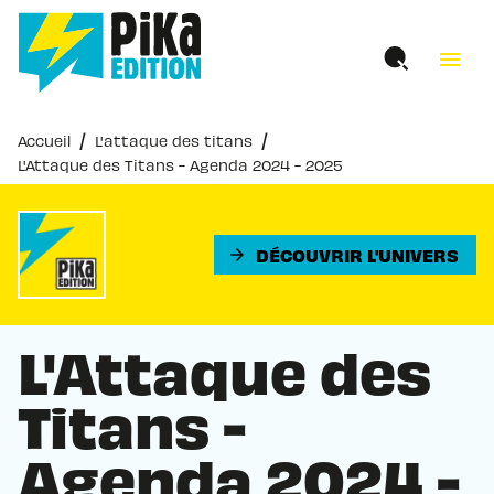
MENU
RECHERCHE
CONTENU
menu
PIED DE PAGE
/
/
Accueil
L'attaque des titans
L'Attaque des Titans - Agenda 2024 - 2025
DÉCOUVRIR L'UNIVERS
arrow_forward
L'Attaque des
Titans -
Agenda 2024 -