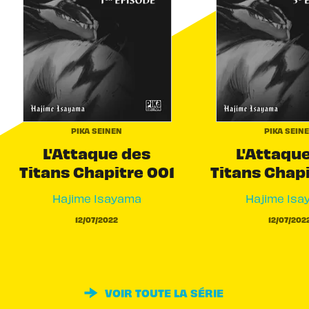
PIKA SEINEN
PIKA SEIN
L'Attaque des
L'Attaqu
Titans Chapitre 001
Titans Chap
Hajime Isayama
Hajime Isa
12/07/2022
12/07/202
VOIR TOUTE LA SÉRIE