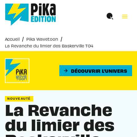
MENU
RECHERCHE
CONTENU
menu
PIED DE PAGE
/
/
Accueil
Pika Wavetoon
La Revanche du limier des Baskerville T04
DÉCOUVRIR L'UNIVERS
arrow_forward
NOUVEAUTÉ
La Revanche
du limier des