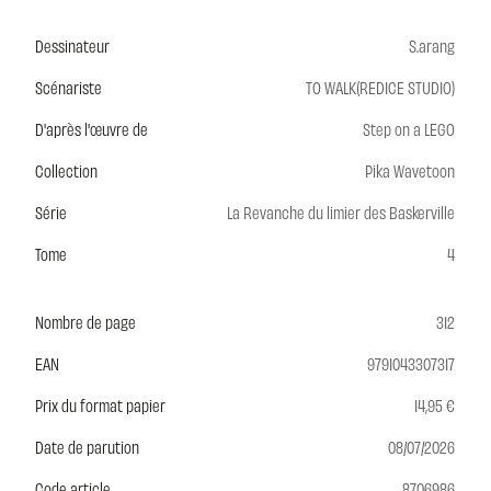
Dessinateur
S.arang
Scénariste
TO WALK(REDICE STUDIO)
D'après l'œuvre de
Step on a LEGO
Collection
Pika Wavetoon
Série
La Revanche du limier des Baskerville
Tome
4
Nombre de page
312
EAN
9791043307317
Prix du format papier
14,95 €
Date de parution
08/07/2026
Code article
8706986