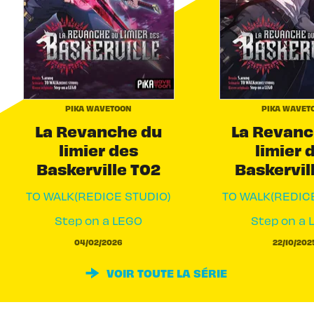
PIKA WAVETOON
PIKA WAVET
La Revanche du
La Revanc
limier des
limier 
Baskerville T02
Baskervil
TO WALK(REDICE STUDIO)
TO WALK(REDIC
Step on a LEGO
Step on a 
04/02/2026
22/10/202
VOIR TOUTE LA SÉRIE