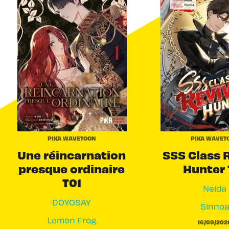
PIKA WAVETOON
PIKA WAVET
Une réincarnation
SSS Class 
presque ordinaire
Hunter 
T01
Neida
DOYOSAY
Sinno
Lemon Frog
16/09/202