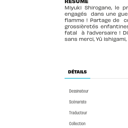
RÉSUMÉ
Miyuki Shirogane, le p
engagés dans une guerr
flamme ! Partage de co
grossièretés enfantine
fatal à l’adversaire !
sans merci, Yû Ishigami,
DÉTAILS
Dessinateur
Scénariste
Traducteur
Collection