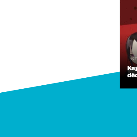
ACT
Kag
déc