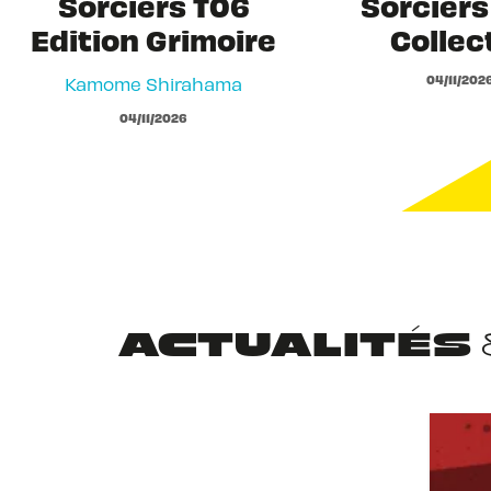
Sorciers T06
Sorciers 
Edition Grimoire
Collec
04/11/202
Kamome Shirahama
04/11/2026
ACTUALITÉS