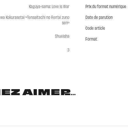
Kaguya-sama: Love is War
Prix du format numérique
a Kokurasetai ~Tensaitachi no Ren'ai zuno
Date de parution
sen~
Code article
Shueisha
Format
3
Z AIMER...