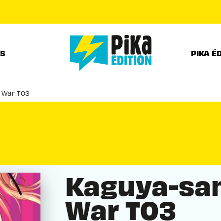
PIED DE PAGE
RS
PIKA É
 War T03
Kaguya-sam
War T03