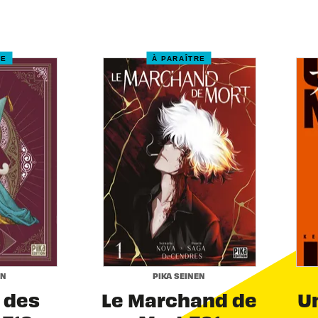
RE
À PARAÎTRE
EN
PIKA SEINEN
r des
Le Marchand de
Un