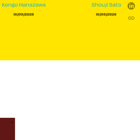
Kengo Hanazawa
Shouji Sato
16/09/2026
16/09/2026
link
C