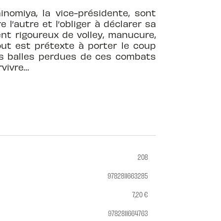
nomiya, la vice-présidente, sont
’autre et l’obliger à déclarer sa
nt rigoureux de volley, manucure,
out est prétexte à porter le coup
les balles perdues de ces combats
rvivre…
208
9782811663285
7,20 €
9782811664763