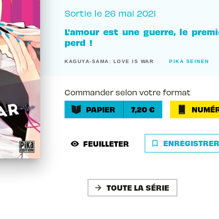
Sortie le
26 mai 2021
L'amour est une guerre, le prem
perd !
KAGUYA-SAMA: LOVE IS WAR
PIKA SEINEN
Commander selon votre format
PAPIER
7,20 €
NUMÉR
ENREGISTRE
FEUILLETER
bookmark_border
visibility
TOUTE LA SÉRIE
arrow_forward