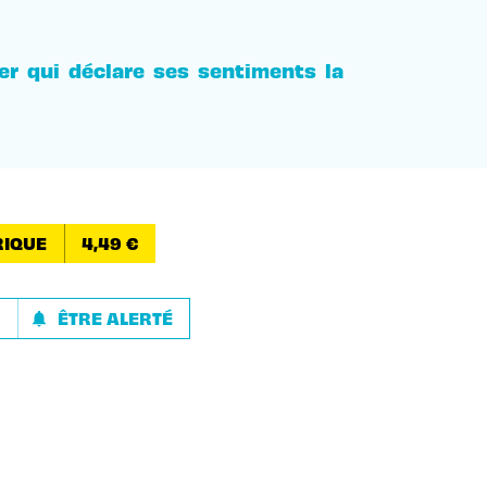
ier qui déclare ses sentiments la
IQUE
4,49 €
R
ÊTRE ALERTÉ
notifications