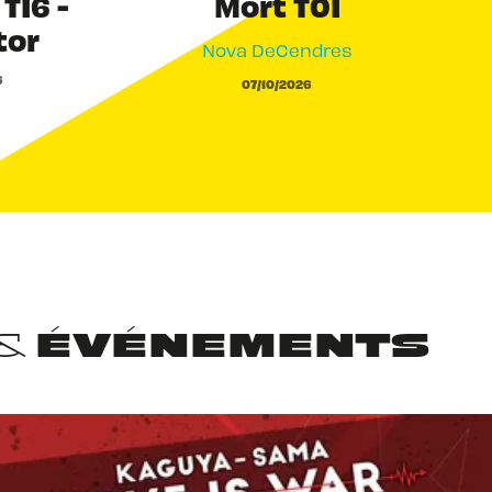
T16 -
Mort T01
tor
Nova DeCendres
6
07/10/2026
 & ÉVÉNEMENTS