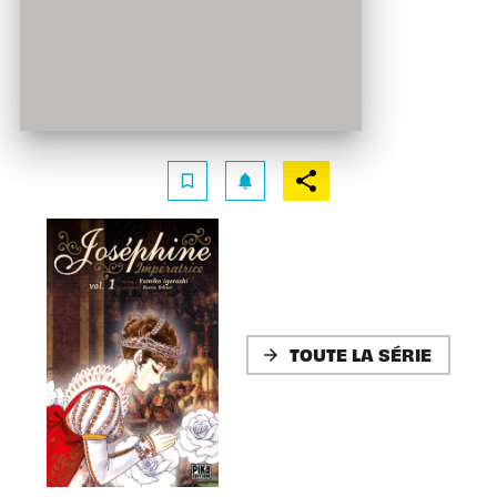
bookmark_border
notifications
TOUTE LA SÉRIE
arrow_forward