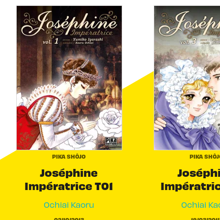
PIKA SHÔJO
PIKA SHÔJ
Joséphine
Joséph
Impératrice T01
Impératri
Ochiai Kaoru
Ochiai Ka
02/10/2013
19/03/201