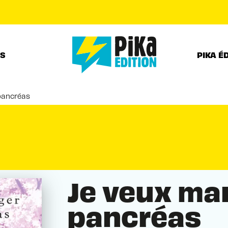
PIED DE PAGE
RS
PIKA É
pancréas
Je veux ma
pancréas