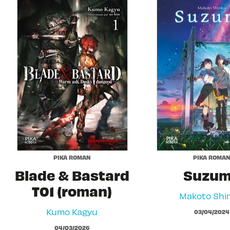
PIKA ROMAN
PIKA ROMA
Blade & Bastard
Suzu
T01 (roman)
Makoto Shin
Kumo Kagyu
03/04/2024
04/03/2026