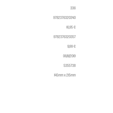
336
9782376320340
16,95 €
9782376320357
9,99 €
06/11/2019
5355738
145mm x 215mm