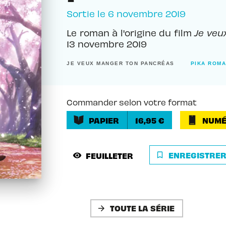
Sortie le
6 novembre 2019
Le roman à l'origine du film
Je veu
13 novembre 2019
JE VEUX MANGER TON PANCRÉAS
PIKA ROM
Commander selon votre format
PAPIER
16,95 €
NUMÉ
ENREGISTRE
FEUILLETER
bookmark_border
visibility
TOUTE LA SÉRIE
arrow_forward