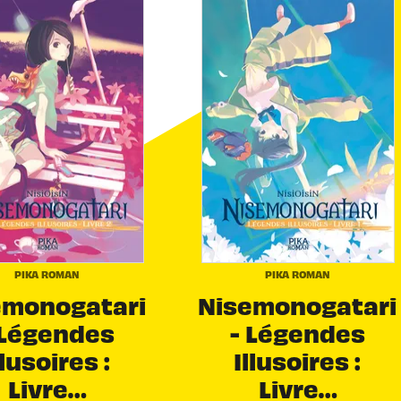
PIKA ROMAN
PIKA ROMAN
emonogatari
Nisemonogatari
 Légendes
- Légendes
llusoires :
Illusoires :
Livre…
Livre…