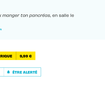
x manger ton pancréas
, en salle le
AN
RIQUE
9,99 €
R
ÊTRE ALERTÉ
notifications