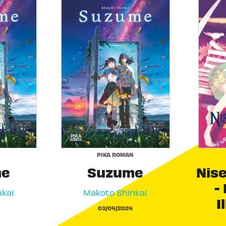
N
PIKA ROMAN
me
Suzume
Nis
-
kai
Makoto Shinkai
I
03/04/2024