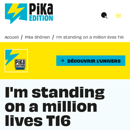
MENU
RECHERCHE
CONTENU
menu
PIED DE PAGE
/
/
Accueil
Pika Shônen
I'm standing on a million lives T16
DÉCOUVRIR L'UNIVERS
arrow_forward
I'm standing
on a million
lives T16