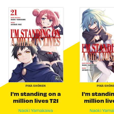
PIKA SHÔNEN
PIKA SHÔN
I'm standing on a
I'm standi
million lives T21
million liv
Naoki Yamakawa
Naoki Yam