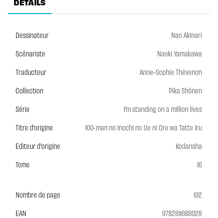
DÉTAILS
Dessinateur
Nao Akinari
Scénariste
Naoki Yamakawa
Traducteur
Anne-Sophie Thévenon
Collection
Pika Shônen
Série
I'm standing on a million lives
Titre d'origine
100-man no Inochi no Ue ni Ore wa Tatte Iru
Editeur d'origine
Kodansha
Tome
16
Nombre de page
192
EAN
9782811688028