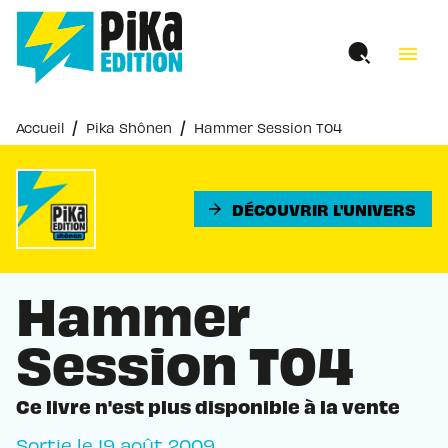
MENU
RECHERCHE
CONTENU
menu
PIED DE PAGE
/
/
Accueil
Pika Shônen
Hammer Session T04
DÉCOUVRIR L'UNIVERS
arrow_forward
Hammer
Session T04
Ce livre n'est plus disponible à la vente
Sortie le
19 août 2009