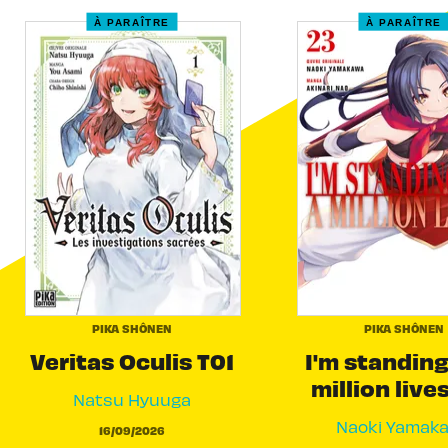
À PARAÎTRE
À PARAÎTRE
PIKA SHÔNEN
PIKA SHÔNEN
Veritas Oculis T01
I'm standing
million live
Natsu Hyuuga
Naoki Yamak
16/09/2026