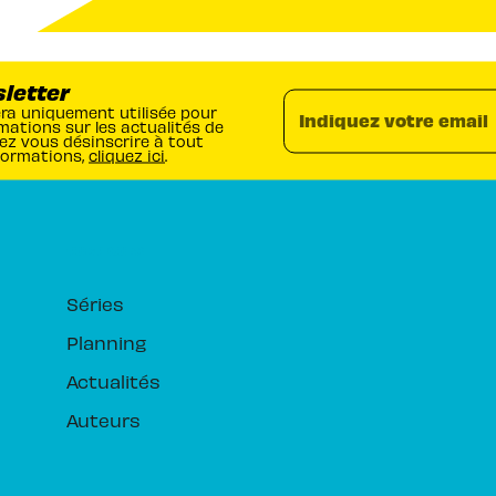
sletter
era uniquement utilisée pour
Indiquez votre email
mations sur les actualités de
ez vous désinscrire à tout
formations,
cliquez ici
.
RUBRIQUES
Séries
Planning
Actualités
Auteurs