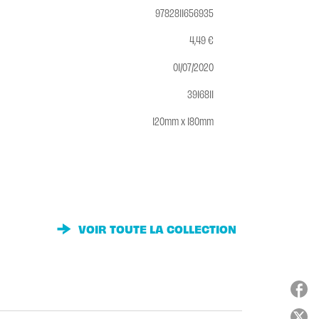
9782811656935
4,49 €
01/07/2020
3916811
120mm x 180mm
VOIR TOUTE LA COLLECTION