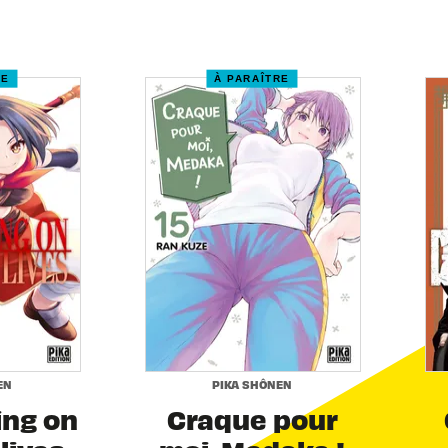
RE
À PARAÎTRE
EN
PIKA SHÔNEN
ing on
Craque pour