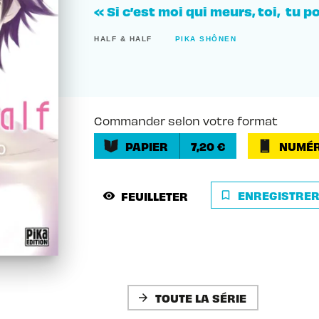
« Si c’est moi qui meurs, toi, tu po
HALF & HALF
PIKA SHÔNEN
Commander selon votre format
PAPIER
7,20 €
NUMÉR
ENREGISTRE
FEUILLETER
bookmark_border
visibility
TOUTE LA SÉRIE
arrow_forward