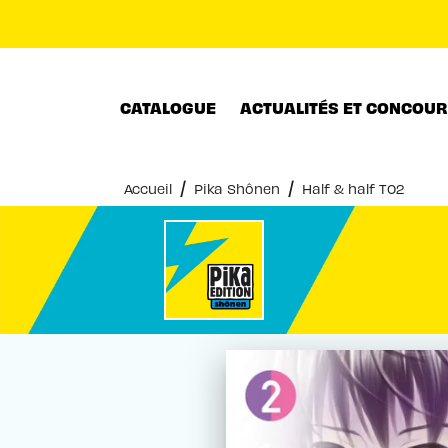
MENU
RECHERCHE
CONTENU
CATALOGUE
ACTUALITÉS ET CONCOU
/
/
Accueil
Pika Shônen
Half & half T02