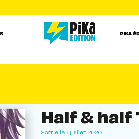
PIED DE PAGE
RS
PIKA É
Half & half
Sortie le
1 juillet 2020