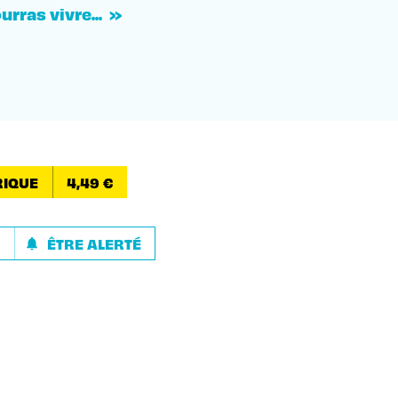
urras vivre... »
IQUE
4,49 €
R
ÊTRE ALERTÉ
notifications