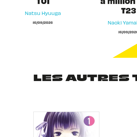
T01
a million
T23
Natsu Hyuuga
Naoki Yam
16/09/2026
16/09/202
LES AUTRES 