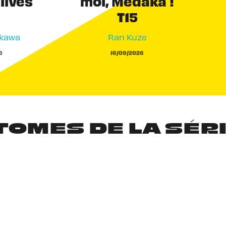
 lives
moi, Medaka !
T15
akawa
Ran Kuze
6
16/09/2026
TOMES DE LA SÉR