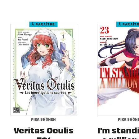
À PARAÎTRE
À PARAÎT
PIKA SHÔNEN
PIKA SHÔN
Veritas Oculis
I'm stand