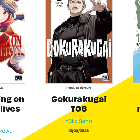
EN
PIKA SHÔNEN
ing on
Gokurakugai
 lives
T06
Yûto Sano
akawa
16/09/2026