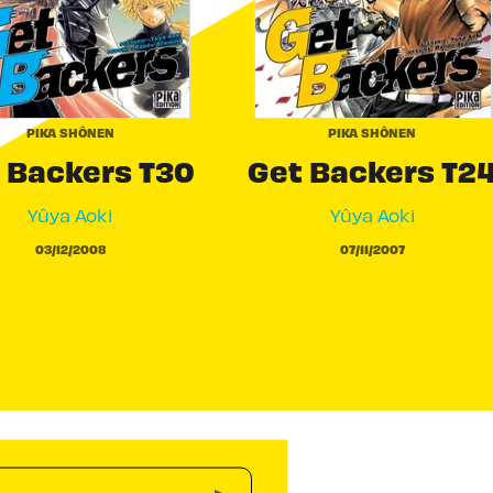
PIKA SHÔNEN
PIKA SHÔNEN
 Backers T30
Get Backers T2
Yûya Aoki
Yûya Aoki
03/12/2008
07/11/2007