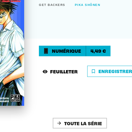
GET BACKERS
PIKA SHÔNEN
NUMÉRIQUE
4,49 €
ENREGISTRE
FEUILLETER
bookmark_border
visibility
TOUTE LA SÉRIE
arrow_forward