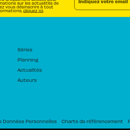
Indiquez votre email
mations sur les actualités de
ez vous désinscrire à tout
formations,
cliquez ici
.
RUBRIQUES
Séries
Planning
Actualités
Auteurs
s Données Personnelles
Charte de référencement