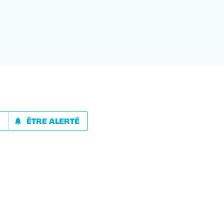
R
ÊTRE ALERTÉ
notifications