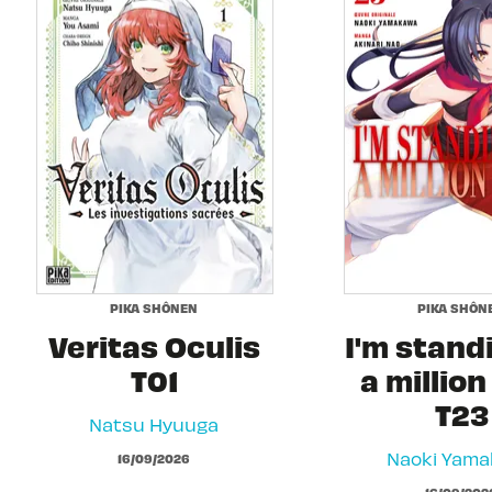
PIKA SHÔNEN
PIKA SHÔN
Veritas Oculis
I'm stand
T01
a million
T23
Natsu Hyuuga
Naoki Yam
16/09/2026