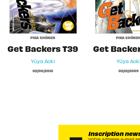
PIKA SHÔNEN
PIKA SHÔNE
Get Backers T39
Get Backe
Yûya Aoki
Yûya Aok
02/06/2010
02/12/2009
Inscription new
Votre adresse e-mail s