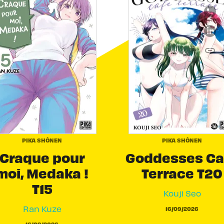
link
C
PIKA SHÔNEN
PIKA SHÔNEN
Craque pour
Goddesses Ca
moi, Medaka !
Terrace T20
T15
Kouji Seo
Ran Kuze
16/09/2026