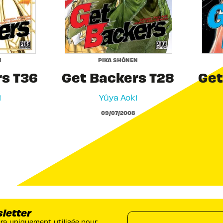
N
PIKA SHÔNEN
rs T36
Get Backers T28
Get
i
Yûya Aoki
09/07/2008
sletter
era uniquement utilisée pour