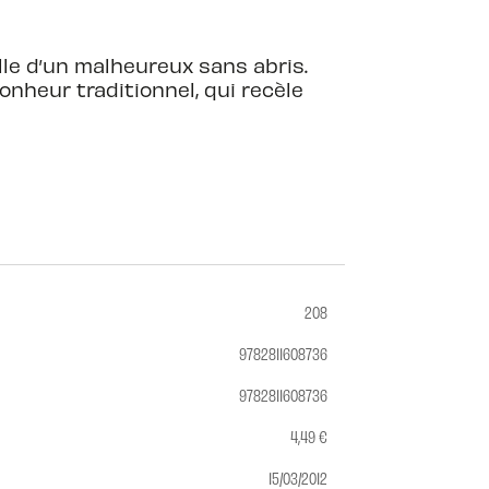
ille d’un malheureux sans abris.
nheur traditionnel, qui recèle
208
9782811608736
9782811608736
4,49 €
15/03/2012