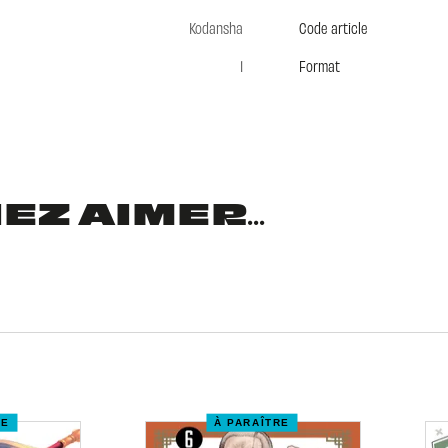
Kodansha
Code article
1
Format
Z AIMER...
RE
À PARAÎTRE