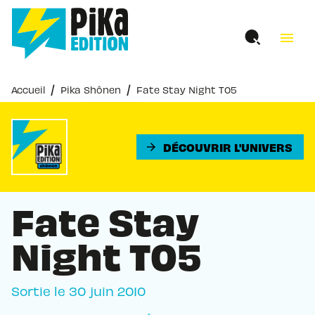
MENU
RECHERCHE
CONTENU
menu
PIED DE PAGE
/
/
Accueil
Pika Shônen
Fate Stay Night T05
DÉCOUVRIR L'UNIVERS
arrow_forward
Fate Stay
Night T05
Sortie le
30 juin 2010