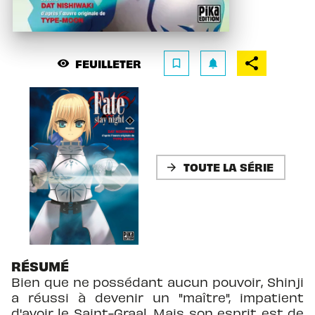
FEUILLETER
visibility
bookmark_border
notifications
TOUTE LA SÉRIE
arrow_forward
RÉSUMÉ
Bien que ne possédant aucun pouvoir, Shinji
a réussi à devenir un "maître", impatient
d'avoir le Saint-Graal. Mais son esprit est de