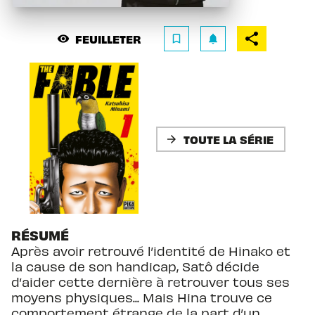
FEUILLETER
visibility
bookmark_border
notifications
TOUTE LA SÉRIE
arrow_forward
RÉSUMÉ
Après avoir retrouvé l’identité de Hinako et
la cause de son handicap, Satô décide
d’aider cette dernière à retrouver tous ses
moyens physiques... Mais Hina trouve ce
comportement étrange de la part d’un