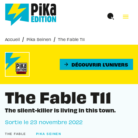
MENU
RECHERCHE
CONTENU
menu
PIED DE PAGE
/
/
Accueil
Pika Seinen
The Fable T11
DÉCOUVRIR L'UNIVERS
arrow_forward
The Fable T11
The silent-killer is living in this town.
Sortie le
23 novembre 2022
THE FABLE
PIKA SEINEN