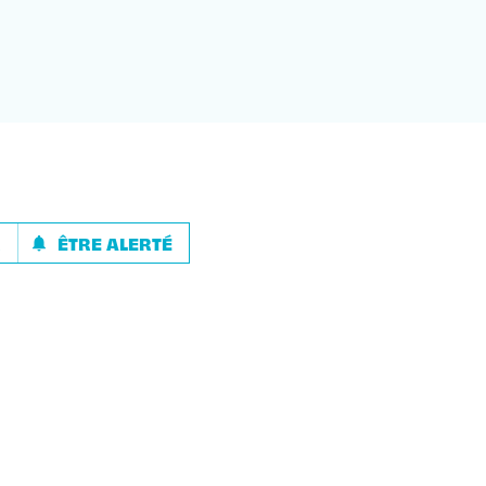
R
ÊTRE ALERTÉ
notifications