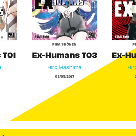
PIKA SHÔNEN
P
 T01
Ex-Humans T03
Ex-H
a
Hiro Mashima
Hir
03/05/2017