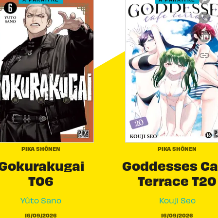
link
C
PIKA SHÔNEN
PIKA SHÔNEN
Gokurakugai
Goddesses Ca
T06
Terrace T20
Yûto Sano
Kouji Seo
16/09/2026
16/09/2026