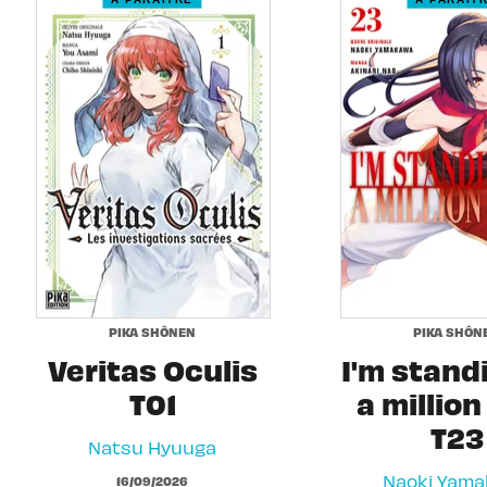
PIKA SHÔNEN
PIKA SHÔN
Veritas Oculis
I'm stand
T01
a million
T23
Natsu Hyuuga
Naoki Yam
16/09/2026