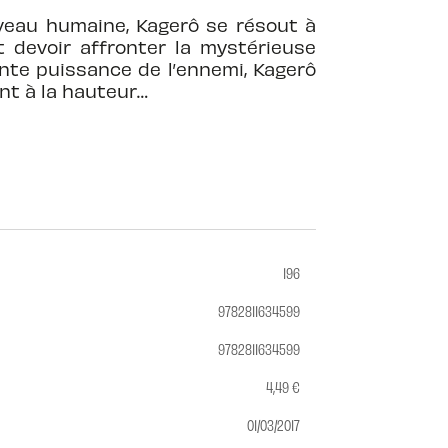
veau humaine, Kagerô se résout à
 devoir affronter la mystérieuse
ante puissance de l’ennemi, Kagerô
nt à la hauteur…
196
9782811634599
9782811634599
4,49 €
01/03/2017