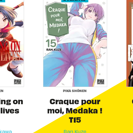
EN
PIKA SHÔNEN
ing on
Craque pour
 lives
moi, Medaka !
T15
akawa
Ran Kuze