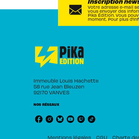
Inscription new
Votre adresse e-mail s
vous envoyer des infor
Pika Édition. Vous pouv
moment. Pour plus d’in
Immeuble Louis Hachette
58 rue Jean Bleuzen
92170 VANVES
NOS RÉSEAUX
Mentions légales
CGU
Charte de