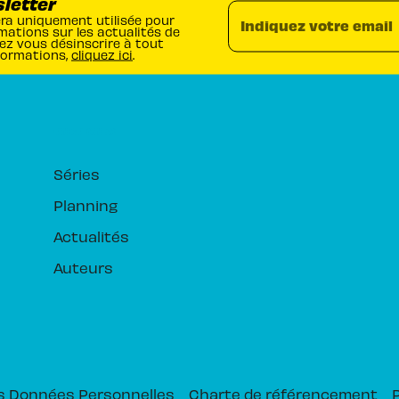
sletter
era uniquement utilisée pour
Indiquez votre email
mations sur les actualités de
ez vous désinscrire à tout
formations,
cliquez ici
.
RUBRIQUES
Séries
Planning
Actualités
Auteurs
s Données Personnelles
Charte de référencement