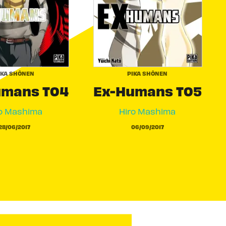
IKA SHÔNEN
PIKA SHÔNEN
umans T04
Ex-Humans T05
o Mashima
Hiro Mashima
28/06/2017
06/09/2017