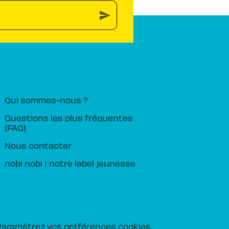
send
PIKA ÉDITION
Qui sommes-nous ?
Questions les plus fréquentes
(FAQ)
Nous contacter
nobi nobi ! notre label jeunesse
Paramétrez vos préférences cookies