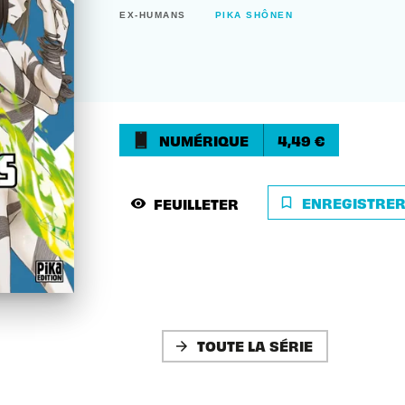
EX-HUMANS
PIKA SHÔNEN
NUMÉRIQUE
4,49 €
ENREGISTRE
FEUILLETER
bookmark_border
visibility
TOUTE LA SÉRIE
arrow_forward