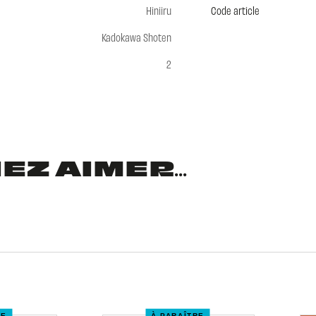
Hiniiru
Code article
Kadokawa Shoten
2
Z AIMER...
RE
À PARAÎTRE