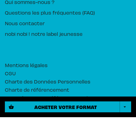
Qui sommes-nous ?
Questions les plus fréquentes (FAQ)
Nous contacter
nobi nobi ! notre label jeunesse
Mentions légales
CGU
Charte des Données Personnelles
Charte de référencement
Paramétrez vos préférences cookies
ACHETER VOTRE FORMAT
shopping_basket
arrow_drop_down
PIKA ÉDITION© 2026