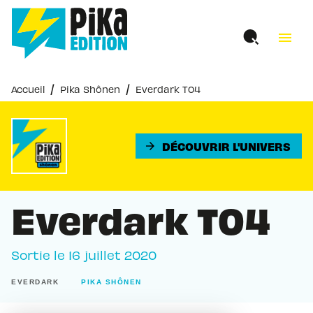
MENU
RECHERCHE
CONTENU
menu
PIED DE PAGE
/
/
Accueil
Pika Shônen
Everdark T04
DÉCOUVRIR L'UNIVERS
arrow_forward
Everdark T04
Sortie le
16 juillet 2020
EVERDARK
PIKA SHÔNEN