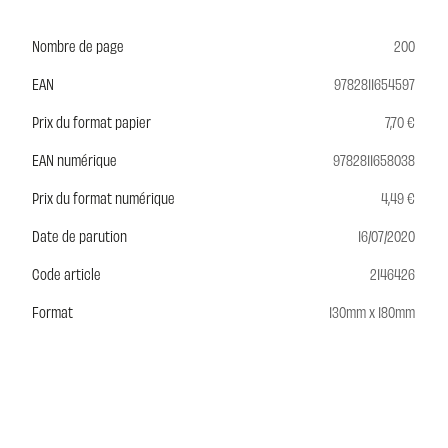
Nombre de page
200
EAN
9782811654597
Prix du format papier
7,70 €
EAN numérique
9782811658038
Prix du format numérique
4,49 €
Date de parution
16/07/2020
Code article
2146426
Format
130mm x 180mm