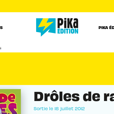
PIED DE PAGE
RS
PIKA É
4
Drôles de r
Sortie le
18 juillet 2012