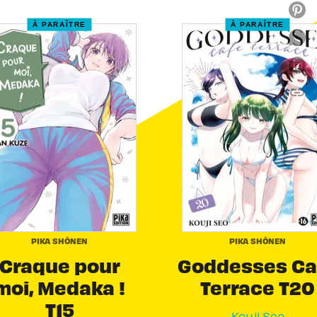
À PARAÎTRE
À PARAÎTRE
link
C
PIKA SHÔNEN
PIKA SHÔNEN
Craque pour
Goddesses Ca
moi, Medaka !
Terrace T20
T15
Kouji Seo