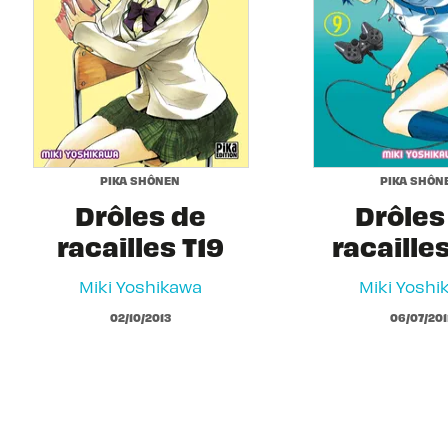
PIKA SHÔNEN
PIKA SHÔN
Drôles de
Drôles
racailles T19
racaille
Miki Yoshikawa
Miki Yoshi
02/10/2013
06/07/201