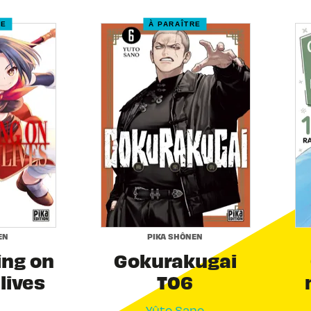
RE
À PARAÎTRE
EN
PIKA SHÔNEN
ing on
Gokurakugai
 lives
T06
Yûto Sano