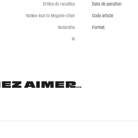
Drôles de racailles
Date de parution
Yankee-kun to Megane-chan
Code article
Kodansha
Format
14
Z AIMER...