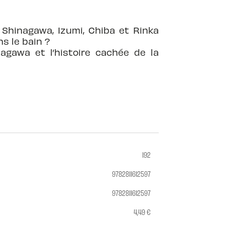
 Shinagawa, Izumi, Chiba et Rinka
s le bain ?
agawa et l’histoire cachée de la
192
9782811612597
9782811612597
4,49 €