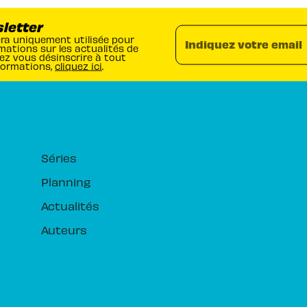
sletter
era uniquement utilisée pour
Indiquez votre email
mations sur les actualités de
ez vous désinscrire à tout
formations,
cliquez ici
.
RUBRIQUES
Séries
Planning
Actualités
Auteurs