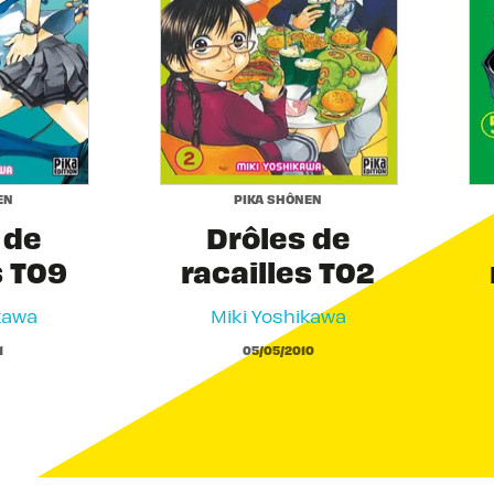
EN
PIKA SHÔNEN
 de
Drôles de
s T09
racailles T02
kawa
Miki Yoshikawa
1
05/05/2010