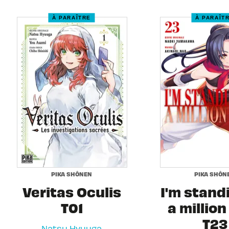
À PARAÎTRE
À PARAÎT
PIKA SHÔNEN
PIKA SHÔN
Veritas Oculis
I'm stand
T01
a million
T23
Natsu Hyuuga