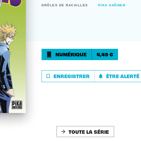
DRÔLES DE RACAILLES
PIKA SHÔNEN
NUMÉRIQUE
4,49 €
ENREGISTRER
ÊTRE ALERTÉ
bookmark_border
notifications
TOUTE LA SÉRIE
arrow_forward