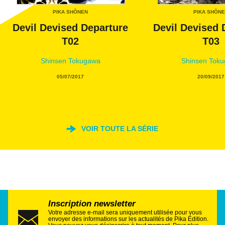
PIKA SHÔNEN
PIKA SHÔN
Devil Devised Departure
Devil Devised 
T02
T03
Shinsen Tokugawa
Shinsen Tok
05/07/2017
20/09/2017
VOIR TOUTE LA SÉRIE
Inscription newsletter
Votre adresse e-mail sera uniquement utilisée pour vous
envoyer des informations sur les actualités de Pika Édition.