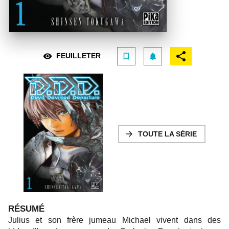
visibility
bookmark_border
notifications
FEUILLETER
arrow_forward
TOUTE LA SÉRIE
RÉSUMÉ
Julius et son frère jumeau Michael vivent dans des