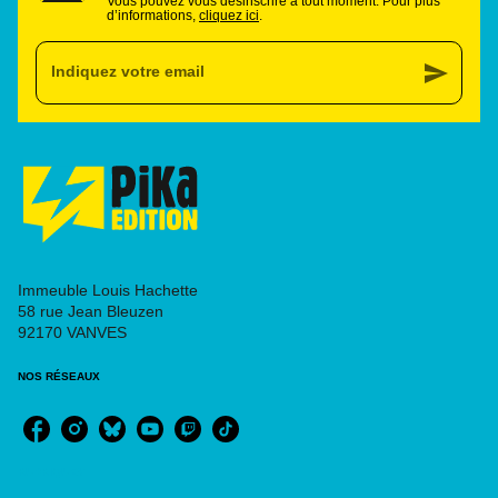
Vous pouvez vous désinscrire à tout moment. Pour plus
d’informations,
cliquez ici
.
send
Indiquez votre email
Immeuble Louis Hachette
58 rue Jean Bleuzen
92170 VANVES
NOS RÉSEAUX
RUBRIQUES