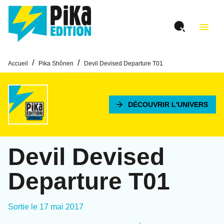
MENU
RECHERCHE
CONTENU
menu
PIED DE PAGE
/
/
Accueil
Pika Shônen
Devil Devised Departure T01
arrow_forward
DÉCOUVRIR L'UNIVERS
Devil Devised
Departure T01
Sortie le
17 mai 2017