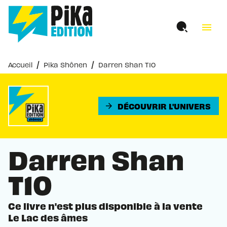
MENU
RECHERCHE
CONTENU
menu
PIED DE PAGE
/
/
Accueil
Pika Shônen
Darren Shan T10
DÉCOUVRIR L'UNIVERS
arrow_forward
Darren Shan
T10
Ce livre n'est plus disponible à la vente
Le Lac des âmes