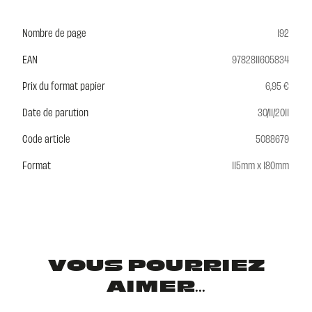
Nombre de page
192
EAN
9782811605834
Prix du format papier
6,95 €
Date de parution
30/11/2011
Code article
5088679
Format
115mm x 180mm
VOUS POURRIEZ
AIMER...