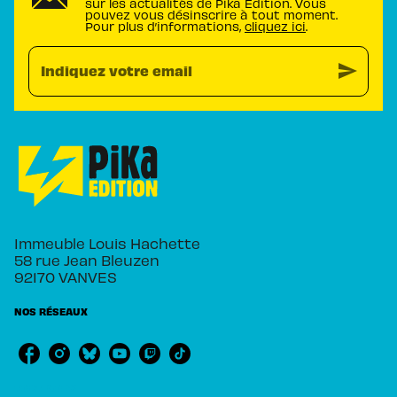
sur les actualités de Pika Édition. Vous
pouvez vous désinscrire à tout moment.
Pour plus d’informations,
cliquez ici
.
send
Indiquez votre email
Immeuble Louis Hachette
58 rue Jean Bleuzen
92170 VANVES
NOS RÉSEAUX
RUBRIQUES