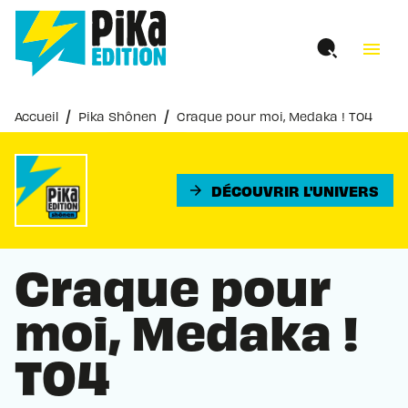
MENU
RECHERCHE
CONTENU
menu
PIED DE PAGE
/
/
Accueil
Pika Shônen
Craque pour moi, Medaka ! T04
DÉCOUVRIR L'UNIVERS
arrow_forward
Craque pour
moi, Medaka !
T04