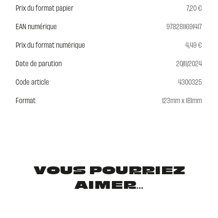
Prix du format papier
7,20 €
EAN numérique
9782811691417
Prix du format numérique
4,49 €
Date de parution
20/11/2024
Code article
4300325
Format
123mm x 181mm
VOUS POURRIEZ
AIMER...