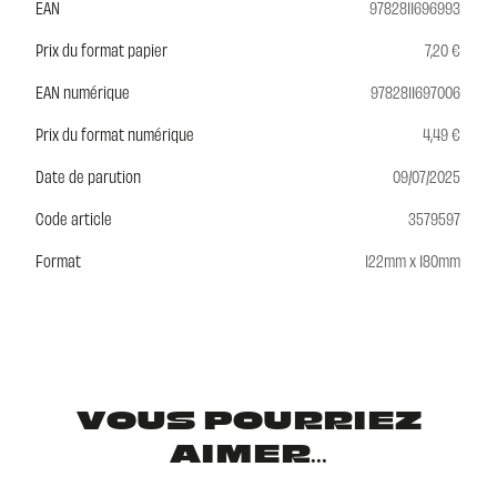
EAN
9782811696993
Prix du format papier
7,20 €
EAN numérique
9782811697006
Prix du format numérique
4,49 €
Date de parution
09/07/2025
Code article
3579597
Format
122mm x 180mm
VOUS POURRIEZ
AIMER...