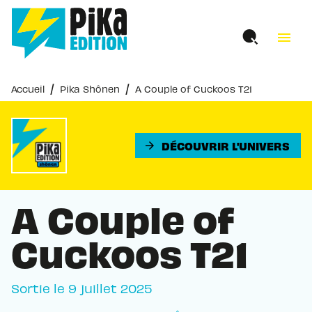
MENU
RECHERCHE
CONTENU
menu
PIED DE PAGE
/
/
Accueil
Pika Shônen
A Couple of Cuckoos T21
DÉCOUVRIR L'UNIVERS
arrow_forward
A Couple of
Cuckoos T21
Sortie le
9 juillet 2025