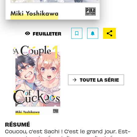
FEUILLETER
visibility
bookmark_border
notifications
TOUTE LA SÉRIE
arrow_forward
RÉSUMÉ
Coucou, c’est Sachi ! C’est le grand jour. Est-