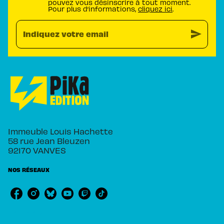
pouvez vous désinscrire à tout moment.
Pour plus d’informations,
cliquez ici
.
send
Indiquez votre email
Immeuble Louis Hachette
58 rue Jean Bleuzen
92170 VANVES
NOS RÉSEAUX
RUBRIQUES