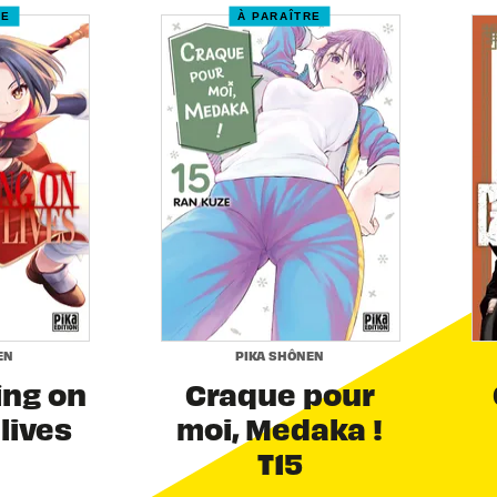
RE
À PARAÎTRE
EN
PIKA SHÔNEN
ing on
Craque pour
 lives
moi, Medaka !
T15