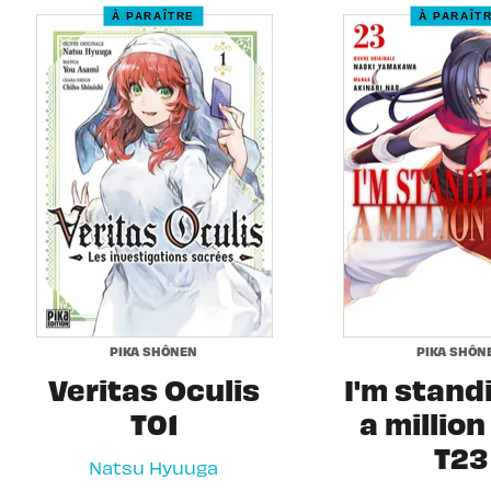
À PARAÎTRE
À PARAÎT
PIKA SHÔNEN
PIKA SHÔN
Veritas Oculis
I'm stand
T01
a million
T23
Natsu Hyuuga