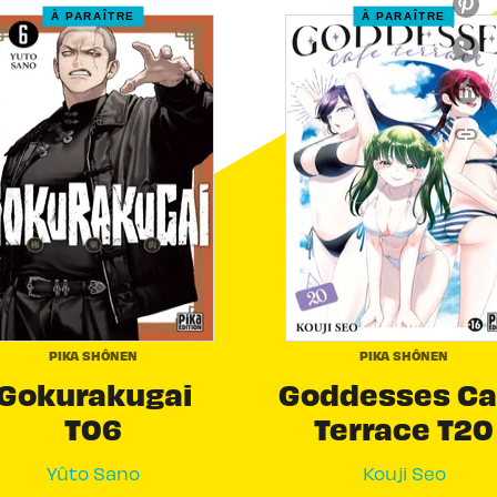
À PARAÎTRE
À PARAÎTRE
link
C
PIKA SHÔNEN
PIKA SHÔNEN
Gokurakugai
Goddesses Ca
T06
Terrace T20
Yûto Sano
Kouji Seo