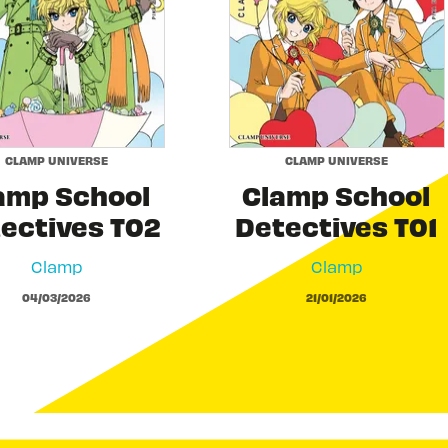
CLAMP UNIVERSE
CLAMP UNIVERSE
amp School
Clamp School
ectives T02
Detectives T01
Clamp
Clamp
04/03/2026
21/01/2026