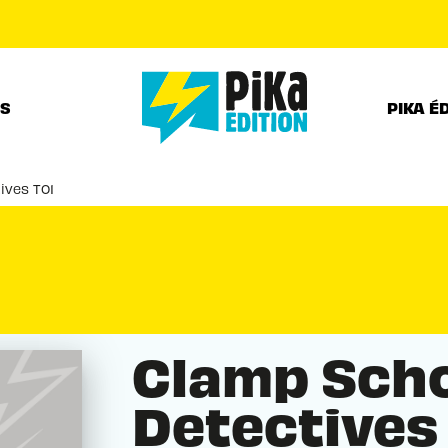
PIED DE PAGE
RS
PIKA É
ives T01
Clamp Sch
Detectives