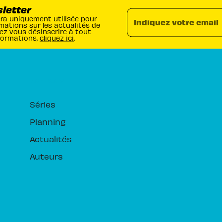
sletter
era uniquement utilisée pour
Indiquez votre email
mations sur les actualités de
ez vous désinscrire à tout
formations,
cliquez ici
.
RUBRIQUES
Séries
Planning
Actualités
Auteurs