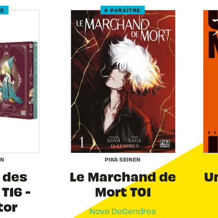
RE
À PARAÎTRE
EN
PIKA SEINEN
r des
Le Marchand de
Un
T16 -
Mort T01
tor
Nova DeCendres