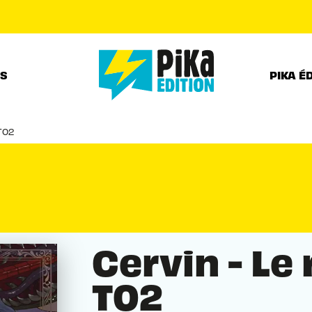
PIED DE PAGE
RS
PIKA É
 T02
Cervin - Le 
T02