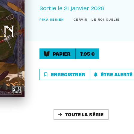
Sortie le
21 janvier 2026
PIKA SEINEN
CERVIN - LE ROI OUBLIÉ
PAPIER
7,95 €
ENREGISTRER
ÊTRE ALERTÉ
bookmark_border
notifications
TOUTE LA SÉRIE
arrow_forward