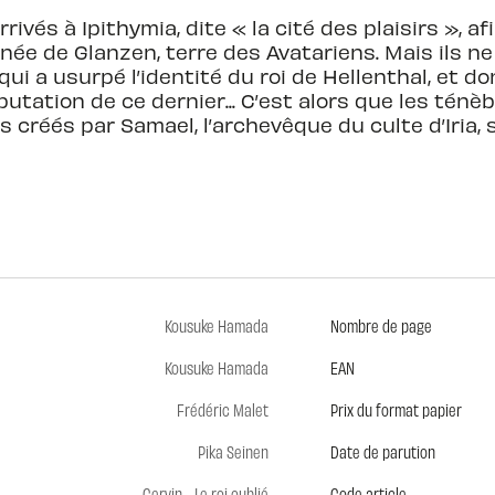
rivés à Ipithymia, dite « la cité des plaisirs », a
inée de Glanzen, terre des Avatariens. Mais ils n
qui a usurpé l’identité du roi de Hellenthal, et d
utation de ce dernier... C’est alors que les tén
ires créés par Samael, l’archevêque du culte d’Iria,
Kousuke Hamada
Nombre de page
Kousuke Hamada
EAN
Frédéric Malet
Prix du format papier
Pika Seinen
Date de parution
Cervin - Le roi oublié
Code article