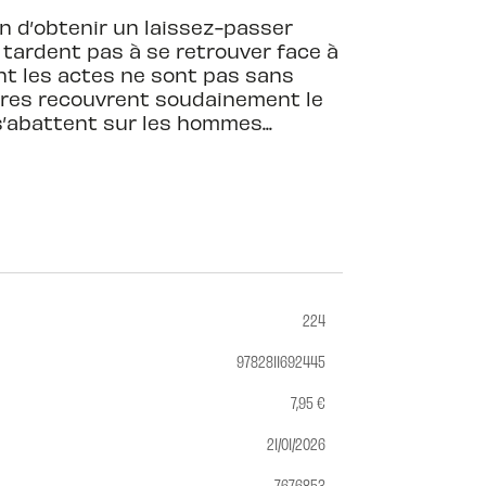
fin d’obtenir un laissez-passer
e tardent pas à se retrouver face à
ont les actes ne sont pas sans
èbres recouvrent soudainement le
 s’abattent sur les hommes...
224
9782811692445
7,95 €
21/01/2026
7676853