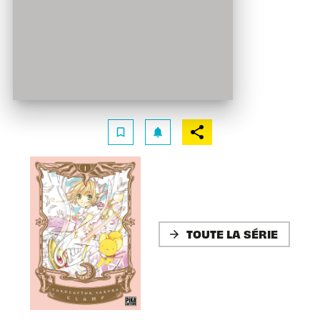
bookmark_border
notifications
TOUTE LA SÉRIE
arrow_forward