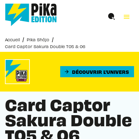
MENU
RECHERCHE
CONTENU
menu
PIED DE PAGE
/
/
Accueil
Pika Shôjo
Card Captor Sakura Double T05 & 06
DÉCOUVRIR L'UNIVERS
arrow_forward
Card Captor
Sakura Double
T05 & 06