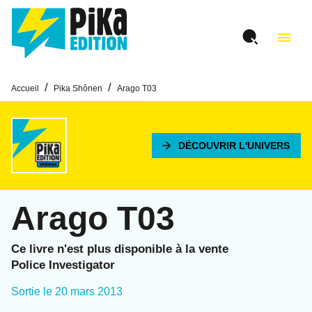
MENU
RECHERCHE
CONTENU
menu
PIED DE PAGE
/
/
Accueil
Pika Shônen
Arago T03
arrow_forward
DÉCOUVRIR L'UNIVERS
Arago T03
Ce livre n'est plus disponible à la vente
Police Investigator
Sortie le
20 mars 2013