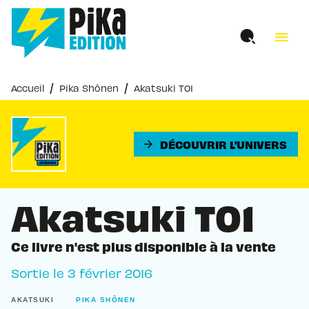
MENU
RECHERCHE
CONTENU
menu
PIED DE PAGE
/
/
Accueil
Pika Shônen
Akatsuki T01
DÉCOUVRIR L'UNIVERS
arrow_forward
Akatsuki T01
Ce livre n'est plus disponible à la vente
Sortie le
3 février 2016
AKATSUKI
PIKA SHÔNEN