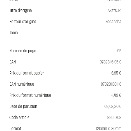
Titre d'origine
Akatsuki
Editeur d'origine
Kodansha
Tome
1
Nombre de page
192
EAN
9782811619510
Prix du format papier
6,95 €
EAN numérique
9782811631116
Prix du format numérique
4,49 €
Date de parution
03/02/2016
Code article
8955708
Format
120mm x 180mm