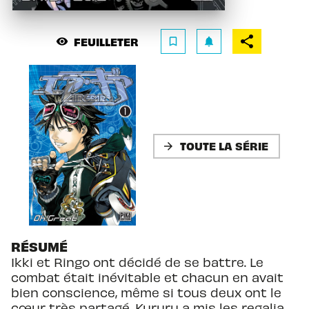
FEUILLETER
visibility
bookmark_border
notifications
TOUTE LA SÉRIE
arrow_forward
RÉSUMÉ
Ikki et Ringo ont décidé de se battre. Le
combat était inévitable et chacun en avait
bien conscience, même si tous deux ont le
cœur très partagé. Kururu a mis les regalia