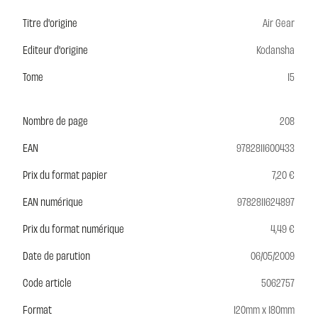
Titre d'origine
Air Gear
Editeur d'origine
Kodansha
Tome
15
Nombre de page
208
EAN
9782811600433
Prix du format papier
7,20 €
EAN numérique
9782811624897
Prix du format numérique
4,49 €
Date de parution
06/05/2009
Code article
5062757
Format
120mm x 180mm