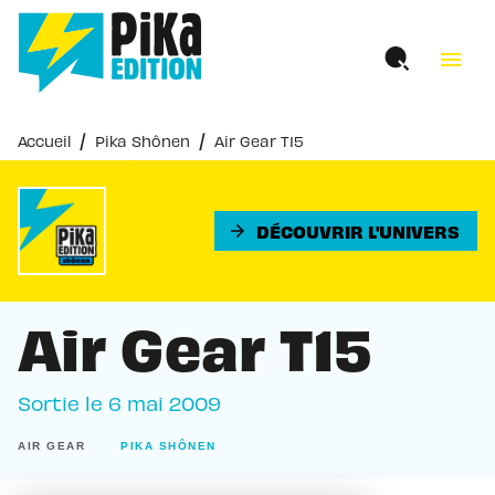
MENU
RECHERCHE
CONTENU
menu
PIED DE PAGE
/
/
Accueil
Pika Shônen
Air Gear T15
DÉCOUVRIR L'UNIVERS
arrow_forward
Air Gear T15
Sortie le
6 mai 2009
AIR GEAR
PIKA SHÔNEN