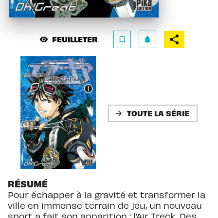
FEUILLETER
visibility
bookmark_border
notifications
TOUTE LA SÉRIE
arrow_forward
RÉSUMÉ
Pour échapper à la gravité et transformer la
ville en immense terrain de jeu, un nouveau
sport a fait son apparition : l’Air Treck. Des