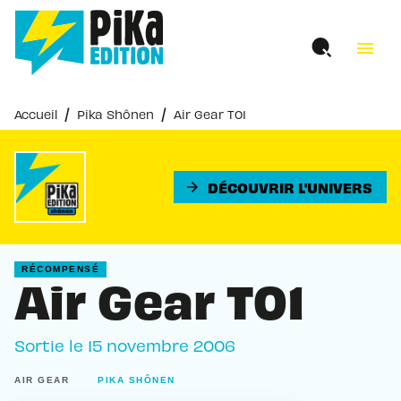
MENU
RECHERCHE
CONTENU
menu
PIED DE PAGE
/
/
Accueil
Pika Shônen
Air Gear T01
DÉCOUVRIR L'UNIVERS
arrow_forward
RÉCOMPENSÉ
Air Gear T01
Sortie le
15 novembre 2006
AIR GEAR
PIKA SHÔNEN