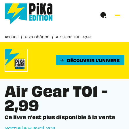
MENU
RECHERCHE
CONTENU
menu
PIED DE PAGE
/
/
Accueil
Pika Shônen
Air Gear T01 - 2,99 
DÉCOUVRIR L'UNIVERS
arrow_forward
Air Gear T01 -
2,99 
Ce livre n'est plus disponible à la vente
Sortie le
6 avril 2011