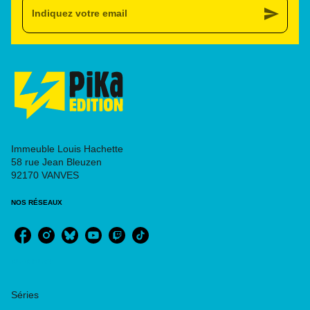
send
Indiquez votre email
Immeuble Louis Hachette
58 rue Jean Bleuzen
92170 VANVES
NOS RÉSEAUX
RUBRIQUES
Séries