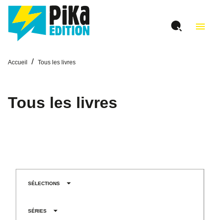
MENU
RECHERCHE
CONTENU
menu
PIED DE PAGE
/
Accueil
Tous les livres
Tous les livres
arrow_drop_down
SÉLECTIONS
arrow_drop_down
SÉRIES